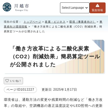
Select Language
緊急情報
現在の位置：
トップページ
>
産業・ビジネス
>
環境［事業者向け］
>
事
業者向け環境情報
> 「働き方改革による二酸化炭素（CO2）削減効果」簡
易算定ツールが公開されました
「働き方改革による二酸化炭素
（CO2）削減効果」簡易算定ツール
が公開されました
いいね！
ページID1012227
更新日 2025年1月17日
環境省は、通勤方法の変更や残業時間の削減など「働き方改
革」の取組や、空調機器の適正温度設定やLED照明への更新