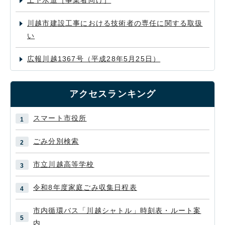
上下水道［事業者向け］
川越市建設工事における技術者の専任に関する取扱
い
広報川越1367号（平成28年5月25日）
アクセスランキング
スマート市役所
ごみ分別検索
市立川越高等学校
令和8年度家庭ごみ収集日程表
市内循環バス「川越シャトル」時刻表・ルート案
内