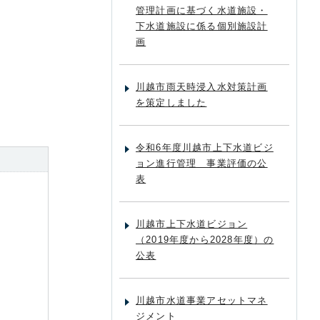
管理計画に基づく水道施設・
下水道施設に係る個別施設計
画
川越市雨天時浸入水対策計画
を策定しました
令和6年度川越市上下水道ビジ
ョン進行管理 事業評価の公
表
川越市上下水道ビジョン
（2019年度から2028年度）の
公表
川越市水道事業アセットマネ
ジメント