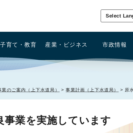
Select La
子育て・教育
産業・ビジネス
市政情報
事業のご案内（上下水道局）
>
事業計画（上下水道局）
> 原
良事業を実施しています