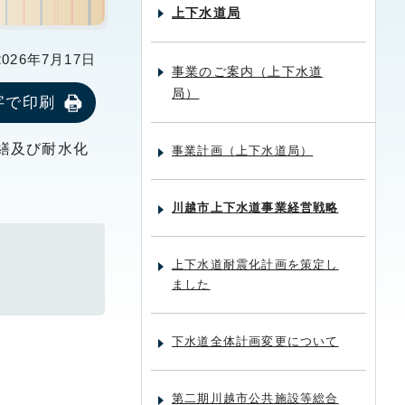
上下水道局
26年7月17日
事業のご案内（上下水道
局）
字で印刷
繕及び耐水化
事業計画（上下水道局）
川越市上下水道事業経営戦略
上下水道耐震化計画を策定し
ました
下水道全体計画変更について
第二期川越市公共施設等総合