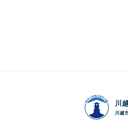
川
川越市