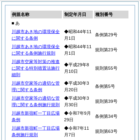
例規名称
制定年月日
種別番号
■ あ
川越市あき地の環境保全
◆昭和44年11
条例第29号
に関する条例
月1日
川越市あき地の環境保全
◆昭和44年11
規則第23号
に関する条例施行規則
月1日
川越市空家等対策の推進
◆平成29年8
に関する特別措置法施行
規則第55号
月10日
細則
川越市空家等の適切な管
◆平成30年3
条例第5号
理に関する条例
月20日
川越市空家等の適切な管
◆平成30年3
規則第39号
理に関する条例施行規則
月30日
川越市新宿町一丁目広場
◆令和7年9月
条例第34号
条例
29日
川越市新宿町一丁目広場
◆令和7年11
規則第63号
条例施行規則
月7日