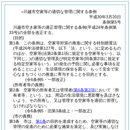
○川越市空家等の適切な管理に関する条例
平成30年3月20日
条例第5号
川越市空き家等の適正管理に関する条例(平成24年条例第
33号)の全部を改正する。
(目的)
第1条
この条例は、空家等対策の推進に関する特別措置法
(平成26年法律第127号。以下「法」という。)
に定めるもの
のほか、空家等
(法第2条第1項に規定する空家等をいう。以
下同じ。)
の適切な管理及び特定空家等
(同条第2項に規定す
る特定空家等をいう。)
の発生の予防に関し必要な事項を定
めることにより、生活環境の保全を図り、もって安全で安
心なまちづくりの推進に寄与することを目的とする。
(令6条例5・一部改正)
(所有者等の責務)
第2条
空家等の所有者又は管理者
(
第6条第2項
において「所
有者等」という。)
は、周辺の生活環境に悪影響を及ぼさな
いよう、その所有し、又は管理する空家等を適切に管理し
なければならない。
(令6条例5・旧第3条繰上・一部改正)
(市の責務)
第3条
市は、
第1条
の目的を達成するため、空家等の適切な
管理の促進のために必要な施策を策定し、及び実施しなけ