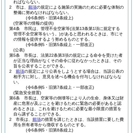
ればならない。
2
市は、
前項
の規定による施策の実施のために必要な体制の
整備に努めなければならない。
(令6条例5・旧第4条繰上)
(空家等の情報の提供)
第4条
市民は、管理不全空家等
(法第13条第1項に規定する
管理不全空家等をいう。)
があると思われるときは、市にそ
の情報を提供するよう努めるものとする。
(令6条例5・旧第5条繰上・一部改正)
(公表)
第5条
市長は、法第22条第3項の規定による命令を受けた者
が正当な理由がなくその命令に従わなかったときは、その
旨を公表することができる。
2
前項
の規定により公表をしようとする場合は、当該公表の
相手方に対し、意見を述べる機会を付与しなければならな
い。
(令6条例5・旧第7条繰上・一部改正)
(緊急安全措置)
第6条
市長は、空家等の倒壊等により人の生命、身体又は財
産に危害が及ぶことを避けるために緊急の必要があると認
めるときは、これを避けるために必要な最小限度の措置を
自ら講ずることができる。
2
市長は、
前項
の措置を講じたときは、当該措置に要した費
用を所有者等から徴収するものとする。
(令6条例5・旧第8条繰上)