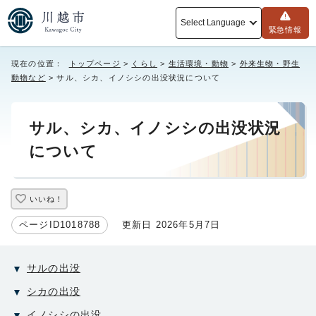
Select Language
緊急情報
現在の位置：
トップページ
>
くらし
>
生活環境・動物
>
外来生物・野生
動物など
> サル、シカ、イノシシの出没状況について
サル、シカ、イノシシの出没状況
について
いいね！
ページID1018788
更新日 2026年5月7日
サルの出没
シカの出没
イノシシの出没