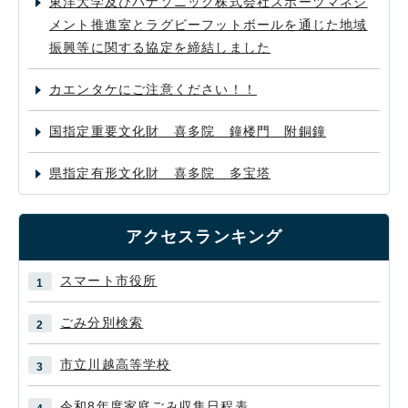
東洋大学及びパナソニック株式会社スポーツマネジ
メント推進室とラグビーフットボールを通じた地域
振興等に関する協定を締結しました
カエンタケにご注意ください！！
国指定重要文化財 喜多院 鐘楼門 附銅鐘
県指定有形文化財 喜多院 多宝塔
アクセスランキング
スマート市役所
ごみ分別検索
市立川越高等学校
令和8年度家庭ごみ収集日程表