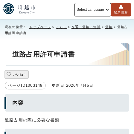
Select Language
緊急情報
現在の位置：
トップページ
>
くらし
>
交通・道路・河川
>
道路
> 道路占
用許可申請書
道路占用許可申請書
いいね！
ページID1003149
更新日 2026年7月6日
内容
道路占用の際に必要な書類