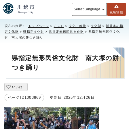
Select Language
緊急情報
現在の位置：
トップページ
>
くらし
>
文化・教養
>
文化財
>
川越市の指
定文化財
>
県指定文化財
>
県指定無形民俗文化財
> 県指定無形民俗文化
財 南大塚の餅つき踊り
県指定無形民俗文化財 南大塚の餅
つき踊り
いいね！
ページID1003869
更新日 2025年12月26日