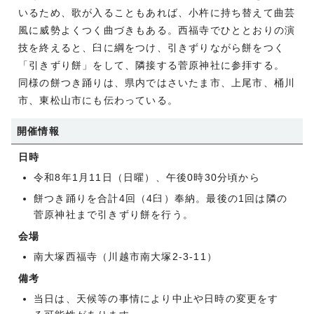
いるため、歌が入ることもあれば、小杵に持ち替えて曲芸
風に威勢よくつく曲づきもある。西福寺でひととおりの演
技を終えると、臼に綱をつけ、引きずりながら餅をつく
「引きずり餅」をして、隣接する菅原神社に参拝する。
同様の餅つき踊りは、県内ではさいたま市、上尾市、桶川
市、東松山市にも伝わっている。
開催情報
日時
令和8年1月11日（日曜）、午後0時30分頃から
餅つき踊りを合計4回（4臼）奉納。最後の1回は隣の
菅原神社まで引きずり餅を行う。
会場
南大塚西福寺（川越市南大塚2-3-11）
備考
当日は、天候等の事情により中止や日時の変更をす