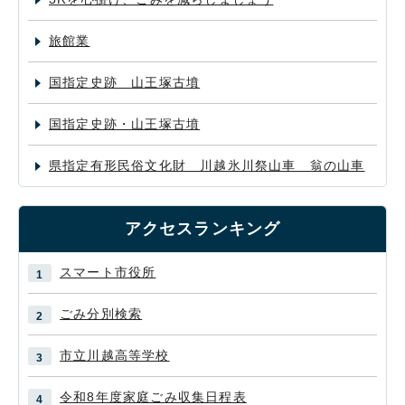
旅館業
国指定史跡 山王塚古墳
国指定史跡・山王塚古墳
県指定有形民俗文化財 川越氷川祭山車 翁の山車
アクセスランキング
スマート市役所
ごみ分別検索
市立川越高等学校
令和8年度家庭ごみ収集日程表