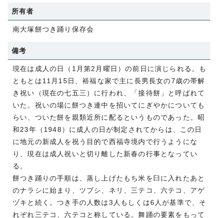
所有者
南大塚餅つき踊り保存会
備考
現在は成人の日（1月第2月曜日）の前日に演じられる。も
ともとは11月15日、裕福な家で主に長男長女の7歳の帯解
き祝い（現在の七五三）に行われ、「接待餅」と呼ばれて
いた。祝いの場に餅つき連中を招いてにぎやかについても
らい、ついた餅を親類近所に配るというものであった。昭
和23年（1948）に成人の日が制定されてからは、この日
に地元の新成人を祝う目的で西福寺境内で行うようにな
り、現在は成人祝いと切り離した新春の行事となってい
る。
餅つき踊りの手順は、蒸し上げたもち米を臼に入れたあと
のナラシに始まり、ツブシ、ネリ、三テコ、六テコ、アゲ
ヅキと続く。つき手の人数は3人もしくは6人が基準で、そ
れぞれ三テコ、六テコと称している。舞踊の要素をもって