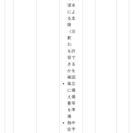
浸水
によ
る支
障
（注
釈
3）
を許
容で
きる
かを
確認
孤立
に備
え備
蓄等
を準
備
熱中
症予