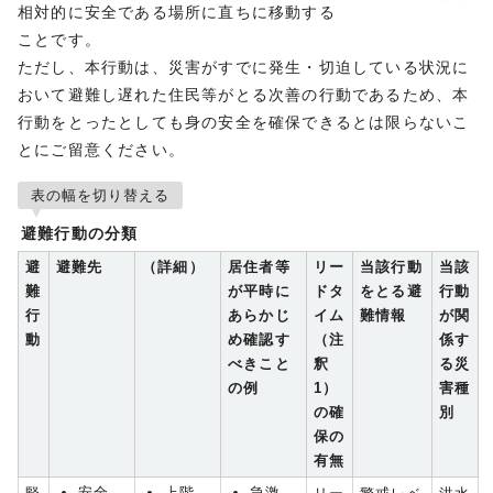
相対的に安全である場所に直ちに移動する
ことです。
ただし、本行動は、災害がすでに発生・切迫している状況に
おいて避難し遅れた住民等がとる次善の行動であるため、本
行動をとったとしても身の安全を確保できるとは限らないこ
とにご留意ください。
表の幅を切り替える
避難行動の分類
避
避難先
（詳細）
居住者等
リー
当該行動
当該
難
が平時に
ドタ
をとる避
行動
行
あらかじ
イム
難情報
が関
動
め確認す
（注
係す
べきこと
釈
る災
の例
1）
害種
の確
別
保の
有無
安全
上階
急激