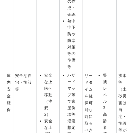
の作
成・
確認
熱中
症予
防や
防寒
対策
等の
準備
等
安全
ハザ
警
屋
安全な自
リー
洪水
な上
ード
戒
内
宅・施設
ドタ
等
階へ
マッ
レ
安
等
イム
（土
移動
プ等
ベ
全
を確
砂災
（注
で家
ル
確
保可
害は
釈
屋倒
3
保
能な
自
2）
壊等
高
時に
宅・
安全
氾濫
齢
取る
施設
な上
想定
者
べき
等が