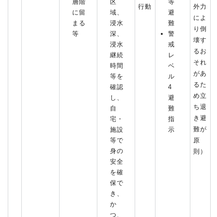
層階
区
等
行動
外力
に留
域、
避
によ
まる
浸水
難
り倒
等
深、
警
壊す
浸水
戒
るお
継続
レ
それ
時間
ベ
があ
等を
ル
るた
確認
4
め立
し、
避
ち退
自
難
き避
宅・
指
難が
施設
示
等で
原
身の
則）
安全
を確
保で
き、
か
つ、