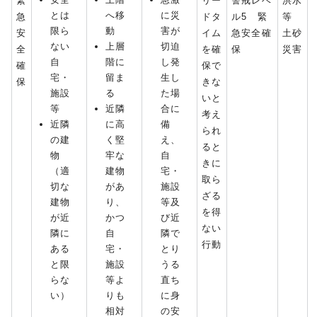
緊
リー
警戒レベ
洪水
とは
へ移
に災
急
ドタ
ル5 緊
等
限ら
動
害が
安
イム
急安全確
土砂
ない
上層
切迫
全
を確
保
災害
自
階に
し発
確
保で
宅・
留ま
生し
保
きな
施設
る
た場
いと
等
近隣
合に
考え
近隣
に高
備
られ
の建
く堅
え、
ると
物
牢な
自
きに
（適
建物
宅・
取ら
切な
があ
施設
ざる
建物
り、
等及
を得
が近
かつ
び近
ない
隣に
自
隣で
行動
ある
宅・
とり
と限
施設
うる
らな
等よ
直ち
い）
りも
に身
相対
の安