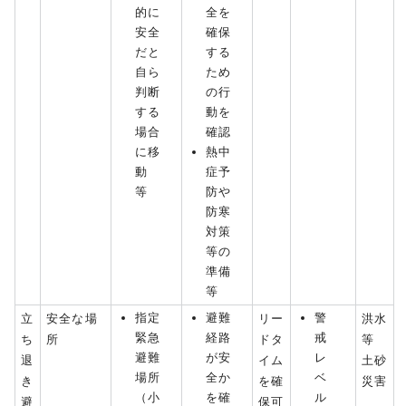
的に
全を
安全
確保
だと
する
自ら
ため
判断
の行
する
動を
場合
確認
に移
熱中
動
症予
等
防や
防寒
対策
等の
準備
等
指定
避難
警
立
安全な場
リー
洪水
緊急
経路
戒
ち
所
ドタ
等
避難
が安
レ
退
イム
土砂
場所
全か
ベ
き
を確
災害
（小
を確
ル
避
保可