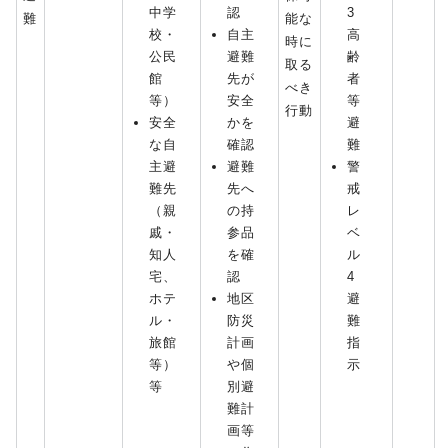
中学
認
3
難
能な
校・
自主
高
時に
公民
避難
齢
取る
館
先が
者
べき
等）
安全
等
行動
安全
かを
避
な自
確認
難
主避
避難
警
難先
先へ
戒
（親
の持
レ
戚・
参品
ベ
知人
を確
ル
宅、
認
4
ホテ
地区
避
ル・
防災
難
旅館
計画
指
等）
や個
示
等
別避
難計
画等