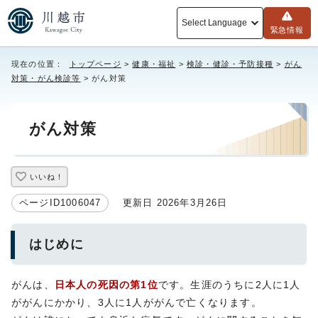
Select Language
緊急情報
現在の位置：
トップページ
>
健康・福祉
>
検診・健診・予防接種
>
がん
対策・がん検診等
> がん対策
がん対策
いいね！
ページID1006047
更新日 2026年3月26日
はじめに
がんは、
日本人の死因の第1位
です。生涯のうちに2人に1人
ががんにかかり、3人に1人ががんで亡くなります。