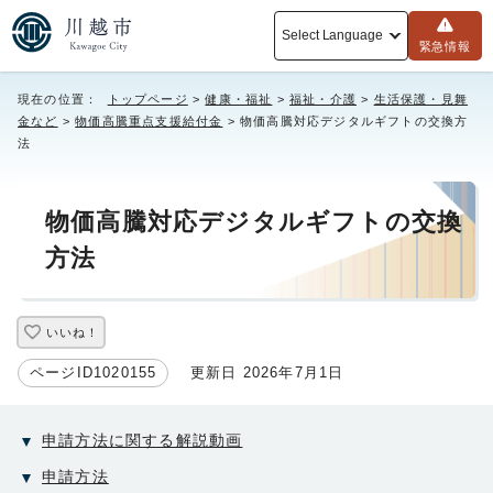
Select Language
緊急情報
現在の位置：
トップページ
>
健康・福祉
>
福祉・介護
>
生活保護・見舞
金など
>
物価高騰重点支援給付金
> 物価高騰対応デジタルギフトの交換方
法
物価高騰対応デジタルギフトの交換
方法
いいね！
ページID1020155
更新日 2026年7月1日
申請方法に関する解説動画
申請方法