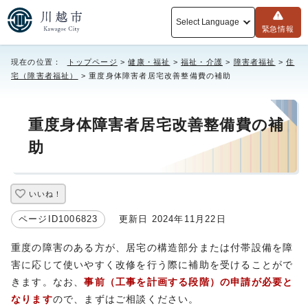
Select Language
緊急情報
現在の位置：
トップページ
>
健康・福祉
>
福祉・介護
>
障害者福祉
>
住
宅（障害者福祉）
> 重度身体障害者居宅改善整備費の補助
重度身体障害者居宅改善整備費の補
助
いいね！
ページID1006823
更新日 2024年11月22日
重度の障害のある方が、居宅の構造部分または付帯設備を障
害に応じて使いやすく改修を行う際に補助を受けることがで
きます。なお、
事前（工事を計画する段階）の申請が必要と
なります
ので、まずはご相談ください。