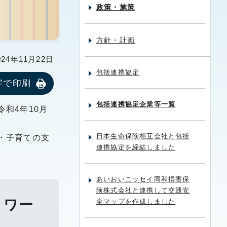
政策・施策
方針・計画
24年11月22日
包括連携協定
字で印刷
包括連携協定企業等一覧
和4年10月
日本生命保険相互会社と包括
・子育ての支
連携協定を締結しました
あいおいニッセイ同和損害保
険株式会社と連携して交通安
トワー
全マップを作成しました