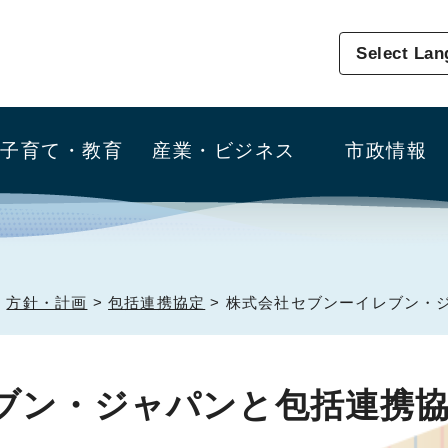
Select La
子育て・教育
産業・ビジネス
市政情報
>
方針・計画
>
包括連携協定
> 株式会社セブンーイレブン・
ブン・ジャパンと包括連携