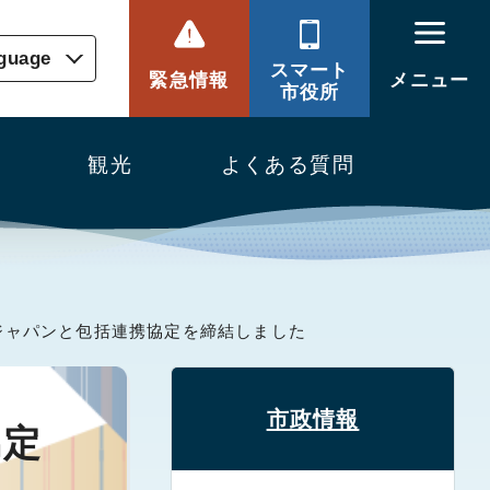
nguage
スマート
緊急情報
メニュー
市役所
観光
よくある質問
ジャパンと包括連携協定を締結しました
市政情報
協定