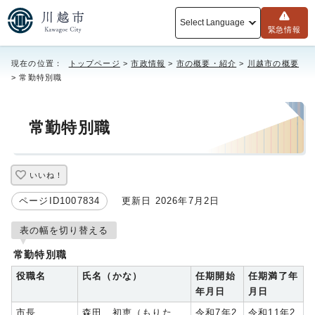
Select Language
緊急情報
現在の位置：
トップページ
>
市政情報
>
市の概要・紹介
>
川越市の概要
> 常勤特別職
常勤特別職
いいね！
ページID1007834
更新日 2026年7月2日
表の幅を切り替える
常勤特別職
役職名
氏名（かな）
任期開始
任期満了年
年月日
月日
市長
森田 初恵（もりた
令和7年2
令和11年2