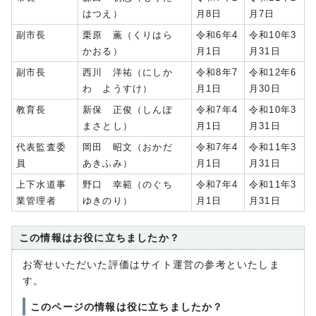
はつえ）
月8日
月7日
副市長
栗原 薫（くりはら
令和6年4
令和10年3
かおる）
月1日
月31日
副市長
西川 洋祐（にしか
令和8年7
令和12年6
わ ようすけ）
月1日
月30日
教育長
新保 正俊（しんぽ
令和7年4
令和10年3
まさとし）
月1日
月31日
代表監査委
岡田 昭文（おかだ
令和7年4
令和11年3
員
あきふみ）
月1日
月31日
上下水道事
野口 幸範（のぐち
令和7年4
令和11年3
業管理者
ゆきのり）
月1日
月31日
この情報はお役に立ちましたか？
お寄せいただいた評価はサイト運営の参考といたしま
す。
このページの情報は役に立ちましたか？