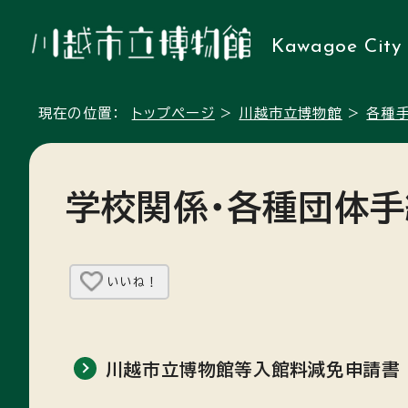
Kawagoe City
現在の位置：
トップページ
>
川越市立博物館
>
各種
学校関係・各種団体
いいね！
川越市立博物館等入館料減免申請書