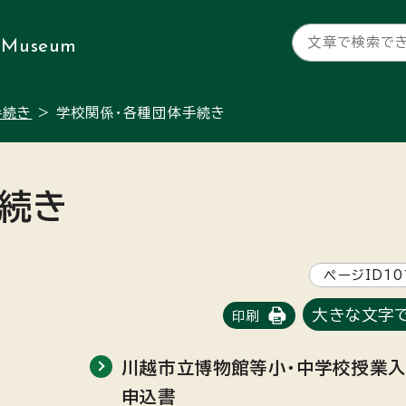
 Museum
手続き
> 学校関係・各種団体手続き
手続き
ページID10
大きな文字
印刷
川越市立博物館等小・中学校授業
申込書