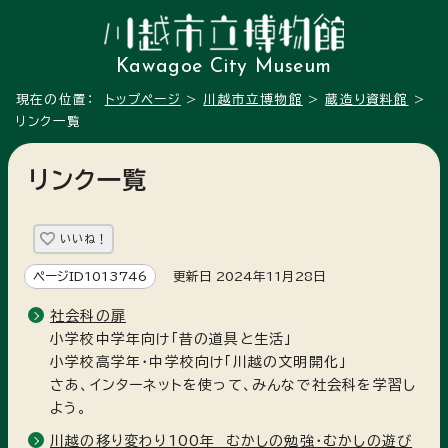
Kawagoe City Museum
現在の位置：
トップページ
>
川越市立博物館
>
蔵造り資料館
>
リンク一覧
リンク一覧
いいね！
ページID1013746
更新日 2024年11月28日
社会科の扉
小学校中学年向け「昔の道具と生活」
小学校高学年・中学校向け「川越の文明開化」
さあ、インターネットを使って、みんなで社会科を学習し
よう。
川越の移り変わり100年 むかしの勉強・むかしの遊び