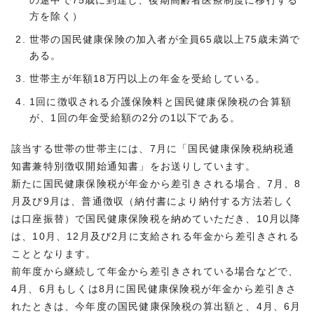
の途中で75歳に到達し、後期高齢者医療制度に移行する
方を除く）
世帯の国民健康保険の加入者が全員65歳以上75歳未満で
ある。
世帯主が年額18万円以上の年金を受給している。
1回に徴収される介護保険料と国民健康保険税の合算額
が、1回の年金受給額の2分の1以下である。
該当する世帯の世帯主には、7月に「国民健康保険税納税通
知書兼特別徴収開始通知書」をお送りしています。
新たに国民健康保険税が年金から差引きされる場合、7月、8
月及び9月は、普通徴収（納付書により納付する方法若しく
は口座振替）で国民健康保険税を納めていただき、10月以降
は、10月、12月及び2月に支給される年金から差引きされる
こととなります。
前年度から継続して年金から差引きされている場合などで、
4月、6月もしくは8月に国民健康保険税が年金から差引きさ
れたときは、今年度の国民健康保険税の算出額と、4月、6月