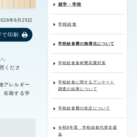
就学・学校
26年6月25日
学校給食
字で印刷
学校給食費の無償化について
い。
学校給食食材費高騰対策
照くださ
学校給食に関するアンケート
物アレルギー
調査の結果について
、在籍する学
学校給食費の改定について
令和8年度 学校給食代替支援
金