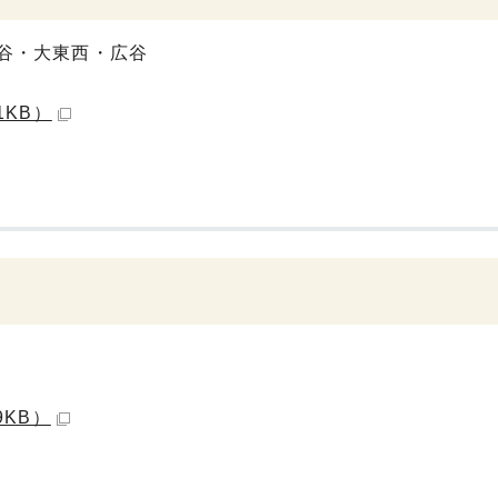
谷・大東西・広谷
1KB）
9KB）