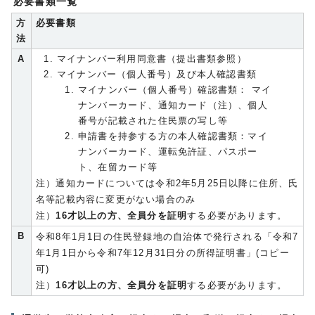
必要書類一覧
方
必要書類
法
A
マイナンバー利用同意書（提出書類参照）
マイナンバー（個人番号）及び本人確認書類
マイナンバー（個人番号）確認書類： マイ
ナンバーカード、通知カード（注）、個人
番号が記載された住民票の写し等
申請書を持参する方の本人確認書類：マイ
ナンバーカード、運転免許証、パスポー
ト、在留カード等
注）通知カードについては令和2年5月25日以降に住所、氏
名等記載内容に変更がない場合のみ
注）
16才以上の方、全員分を証明
する必要があります。
B
令和8年1月1日の住民登録地の自治体で発行される「令和7
年1月1日から令和7年12月31日分の所得証明書」(コピー
可)
注）
16才以上の方、全員分を証明
する必要があります。