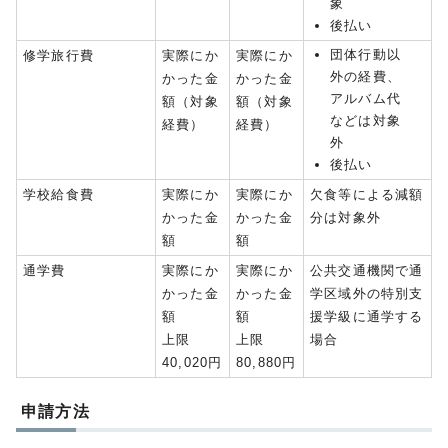
象
後払い
団体行動以
修学旅行費
実際にか
実際にか
外の経費、
かった金
かった金
アルバム代
額（対象
額（対象
などは対象
経費）
経費）
外
後払い
学校給食費
実際にか
実際にか
欠食等による減額
かった金
かった金
分は対象外
額
額
通学費
実際にか
実際にか
公共交通機関で通
かった金
かった金
学区域外の特別支
額
額
援学級に通学する
上限
上限
場合
40,020円
80,880円
申請方法