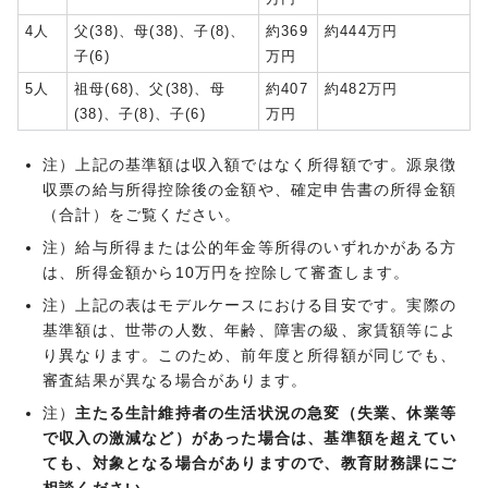
4人
父(38)、母(38)、子(8)、
約369
約444万円
子(6)
万円
5人
祖母(68)、父(38)、母
約407
約482万円
(38)、子(8)、子(6)
万円
注）上記の基準額は収入額ではなく所得額です。源泉徴
収票の給与所得控除後の金額や、確定申告書の所得金額
（合計）をご覧ください。
注）給与所得または公的年金等所得のいずれかがある方
は、所得金額から10万円を控除して審査します。
注）上記の表はモデルケースにおける目安です。実際の
基準額は、世帯の人数、年齢、障害の級、家賃額等によ
り異なります。このため、前年度と所得額が同じでも、
審査結果が異なる場合があります。
注）
主たる生計維持者の生活状況の急変（失業、休業等
で収入の激減など）があった場合は、基準額を超えてい
ても、対象となる場合がありますので、教育財務課にご