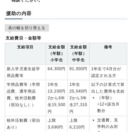
相談ください。
援助の内容
表の幅を切り替える
支給費目・金額等
支給項目
支給金額
支給金額
備考
（年額）
（年額）
小学生
中学生
新入学児童生徒学
64,300円
81,000円
1年生で4月分が
用品費等
認定される方
学用品費等（学用
1年生
1年生
以下の計算式で算
品費、通学用品
13,230円
25,040円
出した費用を支給
（年額）
費、校外活動費
2から6年
2から3年
÷12×該当月
（宿泊なし））
生15,500
生27,310
数分
円
円
交通費、見
校外活動費（宿泊
上限
上限
学料のみ対
あり）
3,690円
6,210円