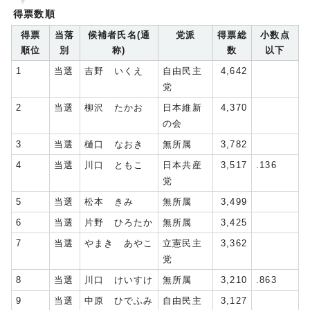
得票数順
得票
当落
候補者氏名(通
党派
得票総
小数点
順位
別
称)
数
以下
1
当選
吉野 いくえ
自由民主
4,642
党
2
当選
柳沢 たかお
日本維新
4,370
の会
3
当選
樋口 なおき
無所属
3,782
4
当選
川口 ともこ
日本共産
3,517
.136
党
5
当選
松本 きみ
無所属
3,499
6
当選
片野 ひろたか
無所属
3,425
7
当選
やまき あやこ
立憲民主
3,362
党
8
当選
川口 けいすけ
無所属
3,210
.863
9
当選
中原 ひでふみ
自由民主
3,127