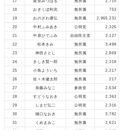
17
栗原みつはる
無所属
2,715
18
おぎくぼ利充
無所属
753
19
おのざわ康弘
無所属
2,965.231
20
中村ふみあき
公明党
2,326
21
中原ひでふみ
自由民主党
3,127
22
松本きみ
無所属
3,499
23
神田さとし
無所属
2,869
24
きしき賢一郎
無所属
2,318
25
小島よういち
無所属
2,217
26
佐々木健太郎
無所属
217
27
加藤みなこ
参政党
2,634
28
すどうなおき
公明党
2,363
29
しまだ弘二
公明党
2,316
30
樋口なおき
無所属
3,782
31
くめまみこ
無所属
2,621