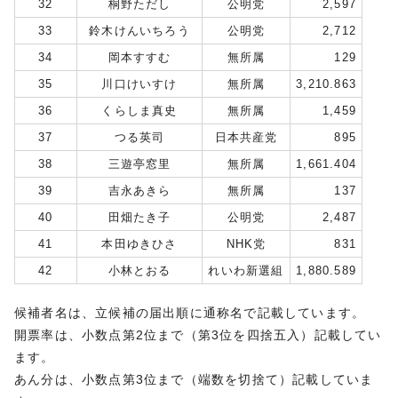
32
桐野ただし
公明党
2,597
33
鈴木けんいちろう
公明党
2,712
34
岡本すすむ
無所属
129
35
川口けいすけ
無所属
3,210.863
36
くらしま真史
無所属
1,459
37
つる英司
日本共産党
895
38
三遊亭窓里
無所属
1,661.404
39
吉永あきら
無所属
137
40
田畑たき子
公明党
2,487
41
本田ゆきひさ
NHK党
831
42
小林とおる
れいわ新選組
1,880.589
候補者名は、立候補の届出順に通称名で記載しています。
開票率は、小数点第2位まで（第3位を四捨五入）記載してい
ます。
あん分は、小数点第3位まで（端数を切捨て）記載していま