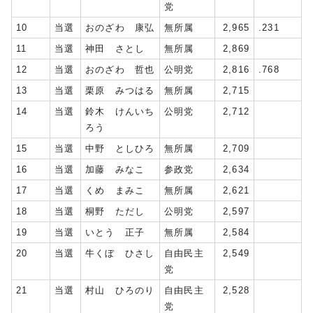
党
10
当選
おのざわ 康弘
無所属
2,965
.231
11
当選
神田 さとし
無所属
2,869
12
当選
おのざわ 哲也
公明党
2,816
.768
13
当選
栗原 みつはる
無所属
2,715
14
当選
鈴木 けんいち
公明党
2,712
ろう
15
当選
中野 としひろ
無所属
2,709
16
当選
加藤 みなこ
参政党
2,634
17
当選
くめ まみこ
無所属
2,621
18
当選
桐野 ただし
公明党
2,597
19
当選
いとう 正子
無所属
2,584
20
当選
牛くぼ ひさし
自由民主
2,549
党
21
当選
村山 ひろのり
自由民主
2,528
党