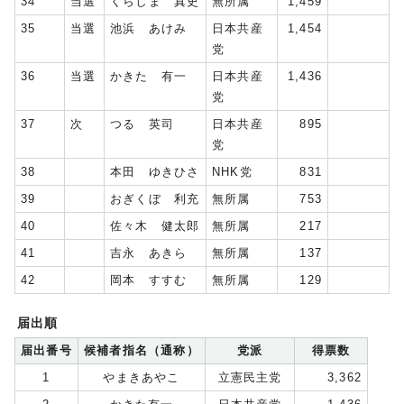
34
当選
くらしま 真史
無所属
1,459
35
当選
池浜 あけみ
日本共産
1,454
党
36
当選
かきた 有一
日本共産
1,436
党
37
次
つる 英司
日本共産
895
党
38
本田 ゆきひさ
NHK党
831
39
おぎくぼ 利充
無所属
753
40
佐々木 健太郎
無所属
217
41
吉永 あきら
無所属
137
42
岡本 すすむ
無所属
129
届出順
届出番号
候補者指名（通称）
党派
得票数
1
やまきあやこ
立憲民主党
3,362