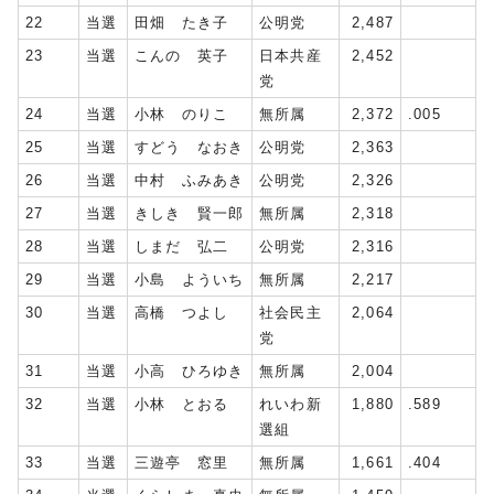
22
当選
田畑 たき子
公明党
2,487
23
当選
こんの 英子
日本共産
2,452
党
24
当選
小林 のりこ
無所属
2,372
.005
25
当選
すどう なおき
公明党
2,363
26
当選
中村 ふみあき
公明党
2,326
27
当選
きしき 賢一郎
無所属
2,318
28
当選
しまだ 弘二
公明党
2,316
29
当選
小島 よういち
無所属
2,217
30
当選
高橋 つよし
社会民主
2,064
党
31
当選
小高 ひろゆき
無所属
2,004
32
当選
小林 とおる
れいわ新
1,880
.589
選組
33
当選
三遊亭 窓里
無所属
1,661
.404