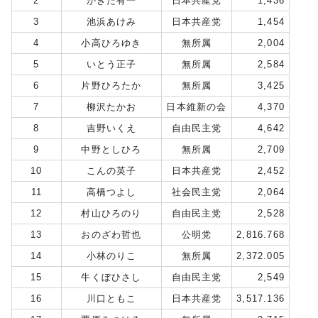
2
かきた有一
日本共産党
1,436
3
池浜あけみ
日本共産党
1,454
4
小高ひろゆき
無所属
2,004
5
いとう正子
無所属
2,584
6
片野ひろたか
無所属
3,425
7
柳沢たかお
日本維新の会
4,370
8
吉野いくえ
自由民主党
4,642
9
中野としひろ
無所属
2,709
10
こんの英子
日本共産党
2,452
11
高橋つよし
社会民主党
2,064
12
村山ひろのり
自由民主党
2,528
13
おのざわ哲也
公明党
2,816.768
14
小林のりこ
無所属
2,372.005
15
牛くぼひさし
自由民主党
2,549
16
川口ともこ
日本共産党
3,517.136