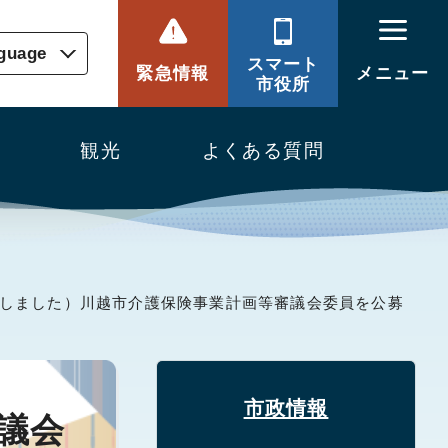
nguage
スマート
緊急情報
メニュー
市役所
観光
よくある質問
了しました）川越市介護保険事業計画等審議会委員を公募
市政情報
議会