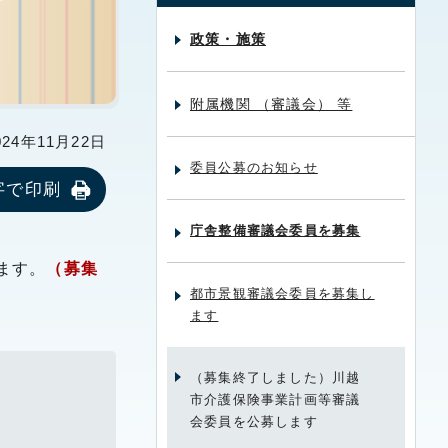
政策・施策
附属機関 （審議会） 等
24年11月22日
委員公募のお知らせ
字で印刷
庁舎整備審議会委員を募集
ます。
（募集
都市景観審議会委員を募集し
ます
（募集終了しました）川越
市介護保険事業計画等審議
会委員を公募します