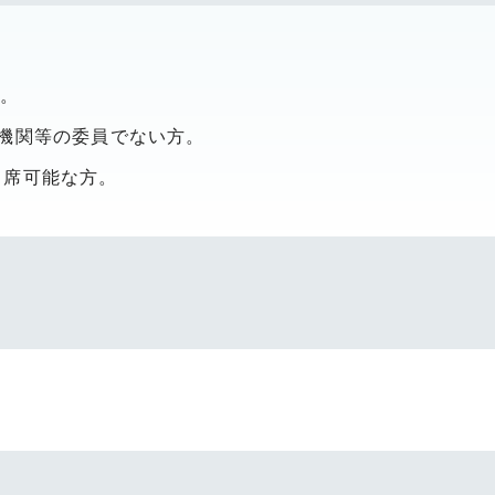
方。
属機関等の委員でない方。
出席可能な方。