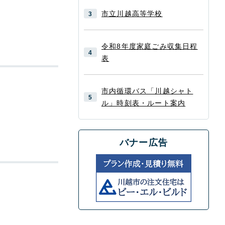
市立川越高等学校
令和8年度家庭ごみ収集日程
表
市内循環バス「川越シャト
ル」時刻表・ルート案内
バナー広告