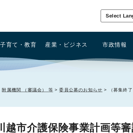
Select La
子育て・教育
産業・ビジネス
市政情報
>
附属機関 （審議会） 等
>
委員公募のお知らせ
> （募集終
川越市介護保険事業計画等審