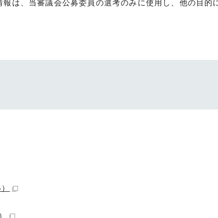
情報は、当審議会公募委員の選考のみに使用し、他の目的
。
B）
B）