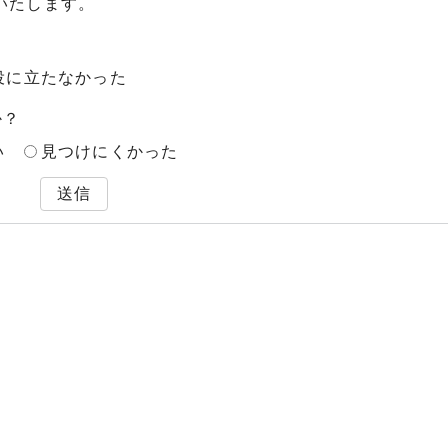
いたします。
役に立たなかった
か？
い
見つけにくかった
送信