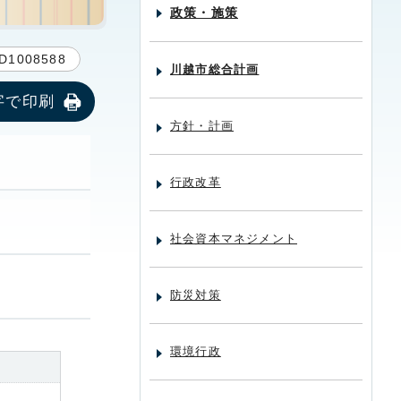
政策・施策
D1008588
川越市総合計画
字で印刷
方針・計画
行政改革
社会資本マネジメント
防災対策
環境行政