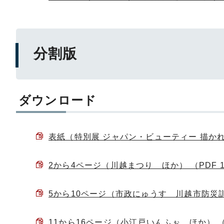
分割版
ダウンロード
表紙（特別展 ジャパン・ビューティー 描かれた日
2から4ページ（川越まつり ほか） （PDF 1
5から10ページ（市政にゅうす 川越市防災訓練
11から16ページ（小江戸いんふぉ ほか） （P