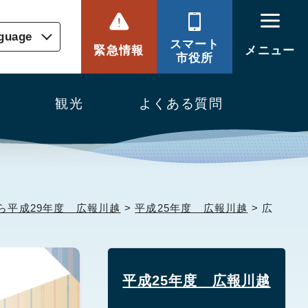
nguage
スマート
緊急情報
メニュー
市役所
観光
よくある質問
ら平成29年度 広報川越
>
平成25年度 広報川越
> 広
平成25年度 広報川越