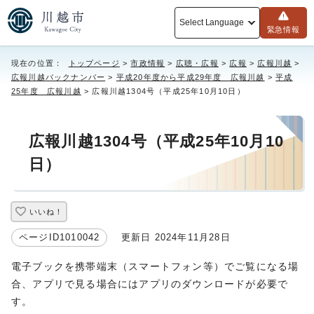
Select Language
緊急情報
現在の位置：
トップページ
>
市政情報
>
広聴・広報
>
広報
>
広報川越
>
広報川越バックナンバー
>
平成20年度から平成29年度 広報川越
>
平成
25年度 広報川越
> 広報川越1304号（平成25年10月10日）
広報川越1304号（平成25年10月10
日）
いいね！
ページID1010042
更新日 2024年11月28日
電子ブックを携帯端末（スマートフォン等）でご覧になる場
合、アプリで見る場合にはアプリのダウンロードが必要で
す。