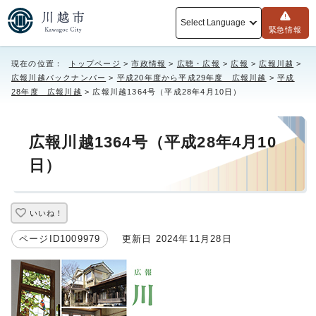
Select Language
緊急情報
現在の位置：
トップページ
>
市政情報
>
広聴・広報
>
広報
>
広報川越
>
広報川越バックナンバー
>
平成20年度から平成29年度 広報川越
>
平成
28年度 広報川越
> 広報川越1364号（平成28年4月10日）
広報川越1364号（平成28年4月10
日）
いいね！
ページID1009979
更新日 2024年11月28日