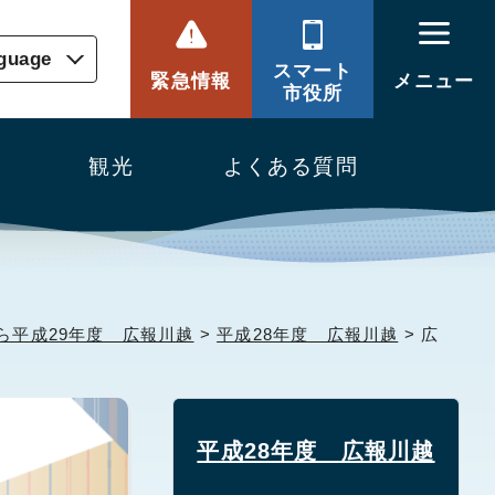
nguage
スマート
緊急情報
メニュー
市役所
観光
よくある質問
ら平成29年度 広報川越
>
平成28年度 広報川越
> 広
平成28年度 広報川越