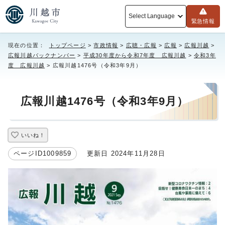
Select Language
緊急情報
現在の位置：
トップページ
>
市政情報
>
広聴・広報
>
広報
>
広報川越
>
広報川越バックナンバー
>
平成30年度から令和7年度 広報川越
>
令和3年
度 広報川越
> 広報川越1476号（令和3年9月）
広報川越1476号（令和3年9月）
いいね！
ページID1009859
更新日 2024年11月28日