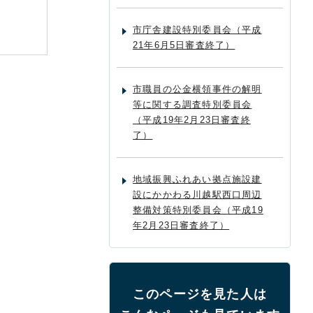
市庁舎建設特別委員会（平成
21年6月5日審査終了）
市職員の公金横領事件の解明
等に関する調査特別委員会
（平成19年2月23日審査終
了）
地域振興ふれあい拠点施設建
設にかかわる川越駅西口周辺
整備対策特別委員会（平成19
年2月23日審査終了）
このページを見た人は