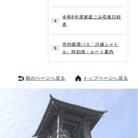
令和8年度家庭ごみ収集日程
表
市内循環バス「川越シャト
ル」時刻表・ルート案内
前のページへ戻る
トップページへ戻る