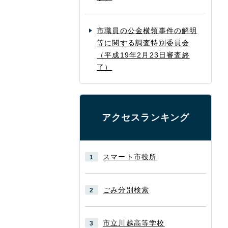
市職員の公金横領事件の解明
等に関する調査特別委員会
（平成19年2月23日審査終
了）
アクセスランキング
スマート市役所
ごみ分別検索
市立川越高等学校