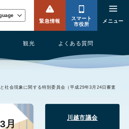
nguage
スマート
緊急情報
メニュー
市役所
観光
よくある質問
題と社会現象に関する特別委員会（平成29年3月24日審査
川越市議会
3月