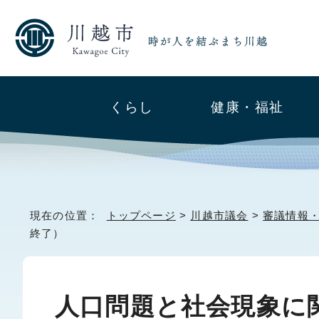
くらし
健康・福祉
現在の位置：
トップページ
>
川越市議会
>
審議情報
終了）
人口問題と社会現象に関