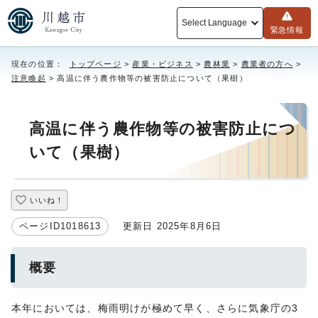
Select Language
緊急情報
現在の位置：
トップページ
>
産業・ビジネス
>
農林業
>
農業者の方へ
>
注意喚起
> 高温に伴う農作物等の被害防止について（果樹）
高温に伴う農作物等の被害防止につ
いて（果樹）
いいね！
ページID1018613
更新日 2025年8月6日
概要
本年においては、梅雨明けが極めて早く、さらに気象庁の3