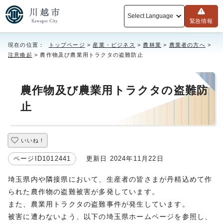
Select Language
緊急情報
現在の位置：
トップページ
>
産業・ビジネス
>
農林業
>
農業者の方へ
>
注意喚起
> 農作物及び農業用トラクタの盗難防止
農作物及び農業用トラクタの盗難防
止
いいね！
ページID1012441
更新日 2024年11月22日
埼玉県内や隣接県において、生産者の皆さまが丹精込めて作
られた農作物の盗難被害が多発しています。
また、農業用トラクタの盗難事件が発生しています。
被害に遭わないよう、以下の埼玉県ホームページを参照し、