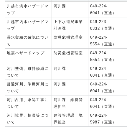
川越市洪水ハザードマ
河川課
049-224-
ップ
6041（直通）
川越市内水ハザードマ
上下水道局事業
049-223-
ップ
計画課
0332（直通）
浸水実績の確認につい
防災危機管理室
049-224-
て
5554（直通）
地震ハザードマップ
防災危機管理室
049-224-
5554（直通）
河川整備、維持修繕に
河川課
049-224-
ついて
6041（直通）
普通河川、準用河川に
河川課
049-224-
ついて
6041（直通）
河川占用、承認工事に
河川課 維持管
049-224-
ついて
理担当
6041（直通）
河川境界、幅員等につ
建設管理課 境
049-224-
いて
界担当
5987（直通）