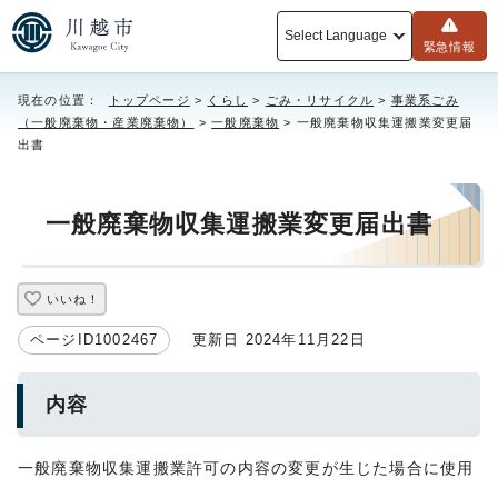
Select Language
緊急情報
現在の位置：
トップページ
>
くらし
>
ごみ・リサイクル
>
事業系ごみ
（一般廃棄物・産業廃棄物）
>
一般廃棄物
> 一般廃棄物収集運搬業変更届
出書
一般廃棄物収集運搬業変更届出書
いいね！
ページID1002467
更新日 2024年11月22日
内容
一般廃棄物収集運搬業許可の内容の変更が生じた場合に使用