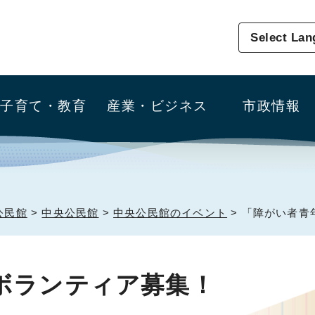
Select La
子育て・教育
産業・ビジネス
市政情報
公民館
>
中央公民館
>
中央公民館のイベント
> 「障がい者
ボランティア募集！