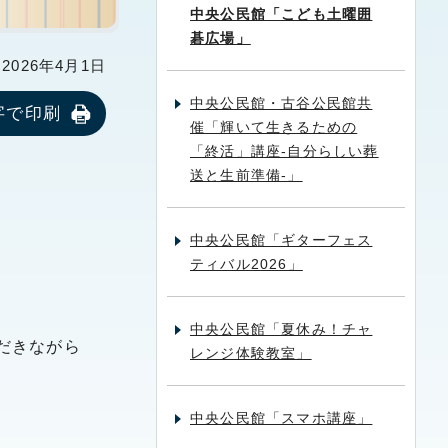
中央公民館「こども土曜囲
碁広場」
026年4月1日
中央公民館・古谷公民館共
字で印刷
催「輝いて生きるための
「終活」講座-自分らしい葬
送と生前準備-」
中央公民館「ギターフェス
ティバル2026」
中央公民館「夏休み！チャ
だきながら
レンジ体験教室」
中央公民館「スマホ講座」