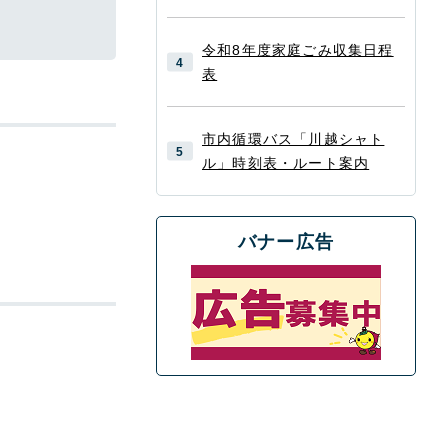
令和8年度家庭ごみ収集日程
表
市内循環バス「川越シャト
ル」時刻表・ルート案内
バナー広告