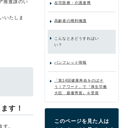
ア推進課のい
在宅医療・介護連携
願いいたしま
高齢者の権利擁護
こんなときどうすればい
い？
パンフレット情報
「第14回健康寿命をのばそ
う！アワード」で『厚生労働
大臣 最優秀賞』を受賞
します！
このページを見た人は
ます。