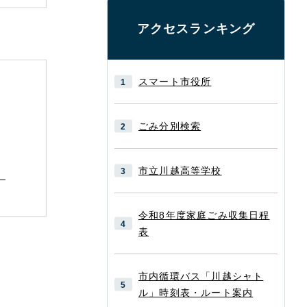
アクセスランキング
スマート市役所
ごみ分別検索
市立川越高等学校
。
令和8年度家庭ごみ収集日程
表
市内循環バス「川越シャト
ル」時刻表・ルート案内