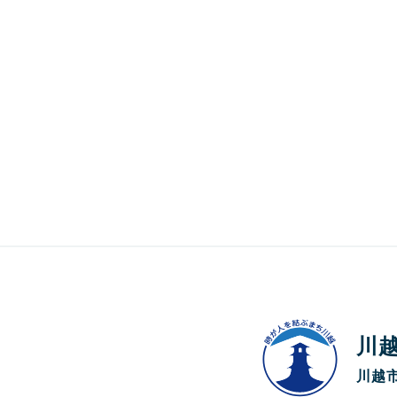
川
川越市