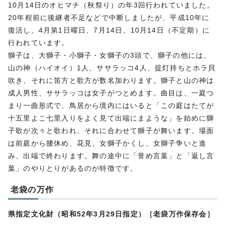
10月14日のオヒマチ（秋祭り）の年3回行われていました。
20年程前に後継者不足などで中断しましたが、平成10年に
復活し、4月第1日曜日、7月14日、10月14日（不定期）に
行われています。
獅子は、大獅子・小獅子・女獅子の3頭で、獅子の他には、
山の神（ハイオイ）1人、ササラッコ4人、提灯持ちとホラ貝
吹き、それに笛方と歌方が数名加わります。獅子と山の神は
成人男性、ササラッコは女子がつとめます。曲目は、一庭つ
まり一曲形式で、鳥居から境内にはいると「この庭はたてが
十五里よこ七里入りをよく見て出端にまような」を始めに獅
子歌が次々と歌われ、それに合わせて獅子が舞います。場面
は前庭から腰休め、花見、女獅子かくし、女獅子争いと進
み、出端で終わります。舞の途中に「誉め言葉」と「返し言
葉」のやりとりがあるのが特徴です。
老袋の万作
県指定文化財（昭和52年3月29日指定）［老袋万作保存会］