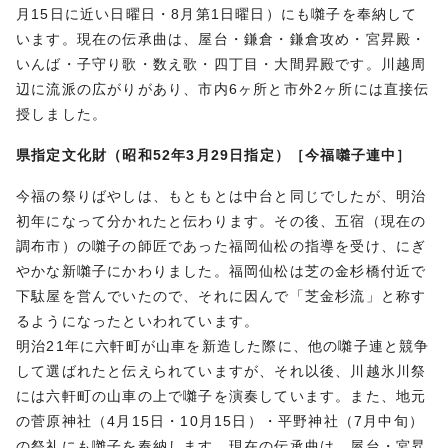
月15日に近い日曜日・8月第1日曜日）にも囃子を奉納して
います。現在の伝承曲は、屋台・鎌倉・鎌倉攻め・宮昇殿・
いんば・子守り歌・数え歌・四丁目・大間昇殿です。川越周
辺に流派の広がりがあり、市内6ヶ所と市外2ヶ所には直接伝
授しました。
県指定文化財（昭和52年3月29日指定）［今福囃子連中］
今福の祭りばやしは、もともとは中台と同じでしたが、明治
初年になって分かれたと伝わります。その後、五宿（現在の
調布市）の囃子の師匠であった福岡仙松の指導を受け、にぎ
やかな新囃子にかわりました。福岡仙松は芝の金杉橋付近で
下駄屋を営んでいたので、それに因んで「芝金杉流」と称す
るようになったといわれています。
明治21年に六軒町が山車を新造した際に、他の囃子連と競争
して選ばれたと伝えられていますが、それ以後、川越氷川祭
には六軒町の山車の上で囃子を演奏しています。また、地元
の菅原神社（4月15日・10月15日）・平野神社（7月中旬）
の祭礼にも囃子を奉納します。現在の伝承曲は、屋台・宮昇