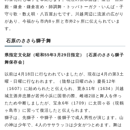
殿・鎌倉・鎌倉攻め・師調舞・トッパトーガク・いんば・子
守り歌・数え唄・八百屋お七です。川越周辺に流派の広がり
があり、今福から市内8ヶ所と市外2ヶ所に伝えられていま
す。
石原のささら獅子舞
県指定文化財（昭和55年3月29日指定）［石原のささら獅子
舞保存会］
以前は4月18日に行なわれていましたが、現在は4月の第3土
曜・日曜に行なわれます。（陰祭は日曜のみ）慶長12年
（1607）に始められたと伝えられ、寛永11年（1634）川越
城主酒井忠勝が若州小浜に国替の際、雌雄2頭と舞人を伴っ
たため中断しましたが、宝永6年（1709）に太田ヶ谷（現鶴
ヶ島市）に習って復活したと伝えられます。
獅子は、先獅子・中獅子・後獅子で成人男性が演じます。山
の神は少年で、4人のササラッコは少女がつとめます。舞は