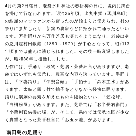
4月の第2日曜日、老袋氷川神社の春祈祷の日に、境内に舞台
を掛けて行なわれます。明治25年頃、出丸中郷（現川島町）
の紺屋のマッツァンから習ったのが始まりと伝えられ、村の
祭りに参加したり、新築の農家などに招かれて踊ったといい
ます。万作踊りから万作芝居も演じるようになり、老袋出身
の忍川屋村田銀蔵（1890～1979）が中心となって、昭和13
年頃までは盛んに演じられました。その後一時衰退しました
が、昭和38年に復活しました。
万作には、手踊り・段物・芝居・茶番狂言がありますが、老
袋ではいずれも伝承し、豊富な内容を誇っています。手踊り
は、「下妻踊り」「伊勢音頭」「手拍子」「鈴木主水」があ
ります。太鼓と四ッ竹で拍子をとりながら軽快に踊ります。
踊りに演劇の要素を加えたものを段物といい、「笠松峠」
「白枡粉屋」があります。また、芝居では「お半長右衛門」
「小栗判官供養の場」が、そして、県内では伝承地区が少な
く貴重となった茶番狂言に「お玉ヶ池」があります。
南田島の足踊り