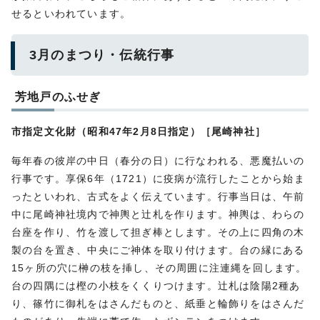
せるといわれています。
3月のまつり・伝統行事
芳地戸のふせぎ
市指定文化財（昭和47年2月8日指定）［尾崎神社］
毎年春の彼岸の中日（春分の日）に行なわれる、悪魔払いの
行事です。享保6年（1721）に疫病が流行したことから始ま
ったといわれ、古式をよく伝えています。行事当日は、午前
中に尾崎神社境内で神輿と辻札を作ります。神輿は、わらの
台座を作り、竹を渡して担ぎ棒とします。その上に四角の木
製の台を置き、中央にご神体を取り付けます。台の縁にある
15ヶ所の穴に榊の枝を挿し、その周囲に注連縄を回します。
台の四隅には樫の小枝をくくりつけます。辻札は陰陽2種あ
り、篠竹に御札をはさんだものと、紙垂と輪飾りをはさんだ