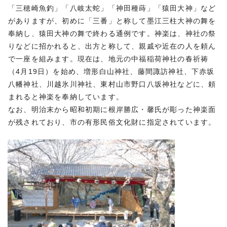
「三穂崎魚釣」「八岐太蛇」「神田種蒔」「猿田大神」など
がありますが、初めに「三番」と称して墨江三柱大神の舞を
奉納し、猿田大神の舞で終わる通例です。神楽は、神社の祭
りなどに招かれると、出方と称して、親戚や近在の人を頼ん
で一座を組みます。現在は、地元の中福稲荷神社の春祈祷
（4月19日）を始め、増形白山神社、藤間諏訪神社、下赤坂
八幡神社、川越氷川神社、東村山市野口八坂神社などに、頼
まれると神楽を奉納しています。
なお、明治末から昭和初期に根岸勝広・馨氏が彫った神楽面
が残されており、市の有形民俗文化財に指定されています。