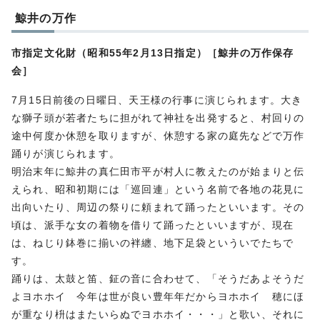
鯨井の万作
市指定文化財（昭和55年2月13日指定）［鯨井の万作保存
会］
7月15日前後の日曜日、天王様の行事に演じられます。大き
な獅子頭が若者たちに担がれて神社を出発すると、村回りの
途中何度か休憩を取りますが、休憩する家の庭先などで万作
踊りが演じられます。
明治末年に鯨井の真仁田市平が村人に教えたのが始まりと伝
えられ、昭和初期には「巡回連」という名前で各地の花見に
出向いたり、周辺の祭りに頼まれて踊ったといいます。その
頃は、派手な女の着物を借りて踊ったといいますが、現在
は、ねじり鉢巻に揃いの袢纏、地下足袋といういでたちで
す。
踊りは、太鼓と笛、鉦の音に合わせて、「そうだあよそうだ
よヨホホイ 今年は世が良い豊年年だからヨホホイ 穂にほ
が重なり枡はまたいらぬでヨホホイ・・・」と歌い、それに