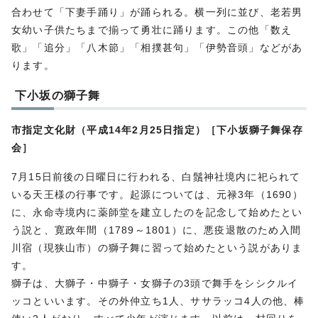
合わせて「下妻手踊り」が踊られる。横一列に並び、老若男
女幼い子供たちまで揃って勇壮に踊ります。この他「数え
歌」「追分」「八木節」「相撲甚句」「伊勢音頭」などがあ
ります。
下小坂の獅子舞
市指定文化財（平成14年2月25日指定）［下小坂獅子舞保存
会］
7月15日前後の日曜日に行われる、白鬚神社境内に祀られて
いる天王様の行事です。起源については、元禄3年（1690）
に、永命寺境内に薬師堂を建立したのを記念して始めたとい
う説と、寛政年間（1789～1801）に、悪疫退散のため入間
川宿（現狭山市）の獅子舞に習って始めたという説がありま
す。
獅子は、大獅子・中獅子・女獅子の3頭で舞手をシシクルイ
ッコといいます。その外仲立ち1人、ササラッコ4人の他、棒