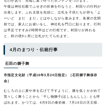
ものがあり、先端に藁で作ったボンテンをつけます。
午後は神社社殿でふせぎの祈祷を行なうと、村回りの行列が
出発します。ふれ太鼓を先頭に、辻札を子供たちが持ち「よ
ーいど まだ まだ」とはやしながら進みます。各家の玄関
前では、家人にお祓いをし、神社札を門口に貼ります。行列
は早足ですすみ2時間半ほどの行程です。村回りが終わる
と、村の境9ヶ所に辻札がたてられます。
4月のまつり・伝統行事
石田の獅子舞
市指定文化財（平成16年3月24日指定）［石田獅子舞保存
会］
むしろの上に麦や米を広げて干すように、腰を低くかがめて
荒々しく舞うことから「干し物獅子(ほしもんしし)」とも呼
ばれます。かつては、4月8日の春祈祷、7月14日の天王様、