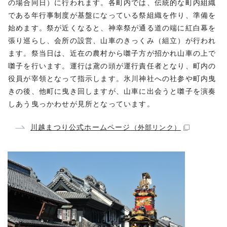
の場合同日）に行われます。各町内では、伝統的な町内組織
である年行事制度が基盤になっている祭組織を作り、準備を
始めます。祭が近くなると、神幸祭が通る道の端に紅白幕を
張り巡らし、会所の設営、山車のきっくみ（組立）が行われ
ます。祭当日は、近在の農村から囃子方が招かれ山車の上で
囃子を行います。運行は鳶の頭が運行責任者となり、町内の
役員が宰領となって指示します。氷川神社への社参や町内曳
きの後、他町に曳き回しますが、山車に出会うと囃子を演奏
しあう曳っかわせが見所となっています。
川越まつり公式ホームページ
（外部リンク）