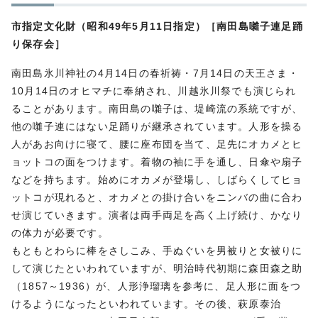
市指定文化財（昭和49年5月11日指定）［南田島囃子連足踊
り保存会］
南田島氷川神社の4月14日の春祈祷・7月14日の天王さま・
10月14日のオヒマチに奉納され、川越氷川祭でも演じられ
ることがあります。南田島の囃子は、堤崎流の系統ですが、
他の囃子連にはない足踊りが継承されています。人形を操る
人があお向けに寝て、腰に座布団を当て、足先にオカメとヒ
ョットコの面をつけます。着物の袖に手を通し、日傘や扇子
などを持ちます。始めにオカメが登場し、しばらくしてヒョ
ットコが現れると、オカメとの掛け合いをニンバの曲に合わ
せ演じていきます。演者は両手両足を高く上げ続け、かなり
の体力が必要です。
もともとわらに棒をさしこみ、手ぬぐいを男被りと女被りに
して演じたといわれていますが、明治時代初期に森田森之助
（1857～1936）が、人形浄瑠璃を参考に、足人形に面をつ
けるようになったといわれています。その後、萩原泰治