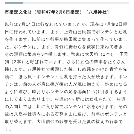
市指定文化財（昭和47年2月8日指定）［八咫神社］
以前は7月14日に行なわれていましたが、現在は7月第2日曜
日に行われています。まず、上寺山公民館でボンテンと辻札
を作ります。以前は年行事が時田家に集まって作っていまし
た。ボンテンは、まず、青竹に麦わらを俵状に束ねて巻き、
その頭頂に幣束を3本挿します。幣束は大天狗（1本）・子天
狗（2本）と呼ばれています。さらに五色の幣串をたくさん
挿します。八咫神社で祈願した後、しめ縄をかけた青竹を先
頭に、ほら貝・ボンテン・辻札を持った人が続きます。ボン
テンは、前の人が肩に担ぎ後の人が腕に抱えて、斜めになる
ように運び、時おりボンテンの足を地面につけ引きずるよう
にして走りまわります。村境の4ヶ所には辻札をたて、村境
の入間川では、川に入り皆でボンテンに水をかけます。その
後は八咫神社境内にある石尊さまに運び、前年のボンテンと
取り替えます。大山信仰の影響を受けた夏の祓えの行事で
す。