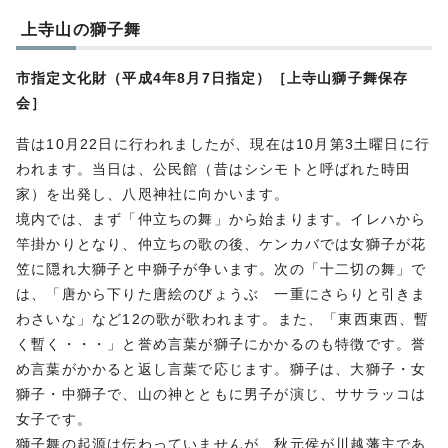
上寺山の獅子舞
市指定文化財（平成4年8月7日指定）［上寺山獅子舞保存
会］
昔は10月22日に行われましたが、現在は10月第3土曜日に行
われます。当日は、公民館（昔はシシモトと呼ばれた時田
家）を出発し、八咫神社に向かいます。
境内では、まず「仲立ちの舞」から始まります。イレハから
竿掛かりとなり、仲立ちの歌の後、ケンカバでは女獅子が花
笠に隠れ大獅子と中獅子が争います。次の「十二切の舞」で
は、「唐から下りた唐絵のびょうぶ 一重にさらりと引きま
わさいな」など12の歌が歌われます。また、「東西東西、暫
く暫く・・・」と誉め言葉が獅子にかかるのも特徴です。誉
め言葉がかかると返し言葉で応じます。獅子は、大獅子・女
獅子・中獅子で、山の神とともに男子が演じ、ササラッコは
女子です。
獅子舞の起源は伝わっていませんが、秋元侯が川越藩主であ