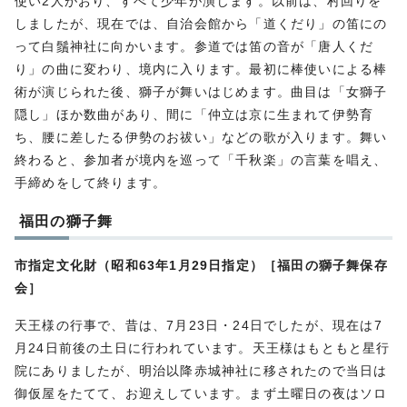
使い2人がおり、すべて少年が演じます。以前は、村回りを
しましたが、現在では、自治会館から「道くだり」の笛にの
って白鬚神社に向かいます。参道では笛の音が「唐人くだ
り」の曲に変わり、境内に入ります。最初に棒使いによる棒
術が演じられた後、獅子が舞いはじめます。曲目は「女獅子
隠し」ほか数曲があり、間に「仲立は京に生まれて伊勢育
ち、腰に差したる伊勢のお祓い」などの歌が入ります。舞い
終わると、参加者が境内を巡って「千秋楽」の言葉を唱え、
手締めをして終ります。
福田の獅子舞
市指定文化財（昭和63年1月29日指定）［福田の獅子舞保存
会］
天王様の行事で、昔は、7月23日・24日でしたが、現在は7
月24日前後の土日に行われています。天王様はもともと星行
院にありましたが、明治以降赤城神社に移されたので当日は
御仮屋をたてて、お迎えしています。まず土曜日の夜はソロ