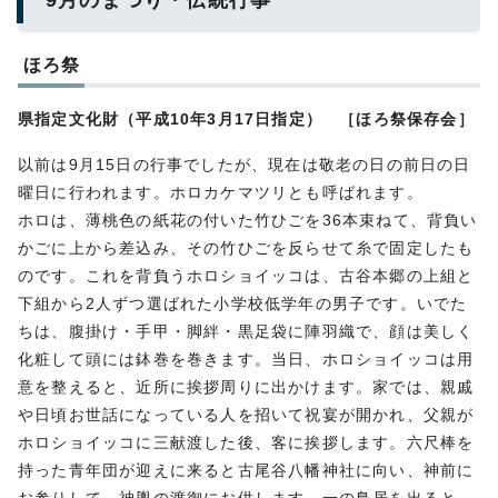
9月のまつり・伝統行事
ほろ祭
県指定文化財（平成10年3月17日指定） ［ほろ祭保存会］
以前は9月15日の行事でしたが、現在は敬老の日の前日の日
曜日に行われます。ホロカケマツリとも呼ばれます。
ホロは、薄桃色の紙花の付いた竹ひごを36本束ねて、背負い
かごに上から差込み、その竹ひごを反らせて糸で固定したも
のです。これを背負うホロショイッコは、古谷本郷の上組と
下組から2人ずつ選ばれた小学校低学年の男子です。いでた
ちは、腹掛け・手甲・脚絆・黒足袋に陣羽織で、顔は美しく
化粧して頭には鉢巻を巻きます。当日、ホロショイッコは用
意を整えると、近所に挨拶周りに出かけます。家では、親戚
や日頃お世話になっている人を招いて祝宴が開かれ、父親が
ホロショイッコに三献渡した後、客に挨拶します。六尺棒を
持った青年団が迎えに来ると古尾谷八幡神社に向い、神前に