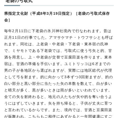
老袋の弓取式
県指定文化財（平成8年3月19日指定）［老袋の弓取式保存
会］
毎年2月11日に下老袋の氷川神社境内で行なわれます。昔は
正月11日の行事でした。アマサケマチ・トウフサシとも呼ば
れます。同社は、上老袋・中老袋・下老袋・東本宿の氏神
で、ミヤモトである下老袋では、弓取式に使う弓矢と的、甘
酒を用意し、上・中老袋が交替で豆腐田楽を作ります。東本
宿は、甘酒の準備を手伝います。ユミトリッコは6才までの
男の子が各地区から選ばれますが、実際には地区総代が代理
として弓を射ます。的に向かって3本ずつ3回射ますが、的の
白い部分と黒い部分に当たった矢の本数を数えて、白が多い
と晴天が多く、黒が多いときは雨が多いといわれています。
全ての矢を射終わると、地元の人たちが矢や的を奪い合うよ
うにはずしていきます。矢を持ち帰ると、子供が丈夫に育つ
と言われているからです。また、境内では、甘酒と豆腐田楽
が振舞われ、こちらもご相伴にあずかると一年間健康にすご