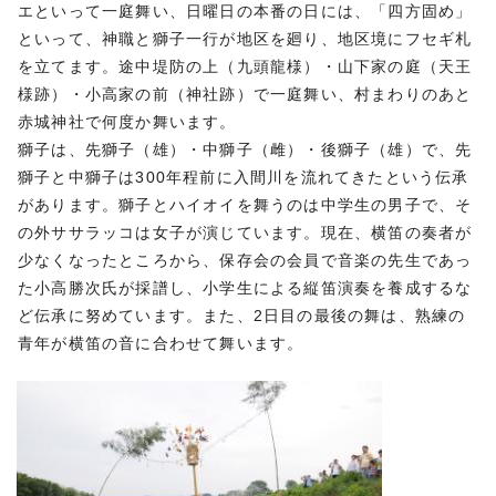
エといって一庭舞い、日曜日の本番の日には、「四方固め」
といって、神職と獅子一行が地区を廻り、地区境にフセギ札
を立てます。途中堤防の上（九頭龍様）・山下家の庭（天王
様跡）・小高家の前（神社跡）で一庭舞い、村まわりのあと
赤城神社で何度か舞います。
獅子は、先獅子（雄）・中獅子（雌）・後獅子（雄）で、先
獅子と中獅子は300年程前に入間川を流れてきたという伝承
があります。獅子とハイオイを舞うのは中学生の男子で、そ
の外ササラッコは女子が演じています。現在、横笛の奏者が
少なくなったところから、保存会の会員で音楽の先生であっ
た小高勝次氏が採譜し、小学生による縦笛演奏を養成するな
ど伝承に努めています。また、2日目の最後の舞は、熟練の
青年が横笛の音に合わせて舞います。