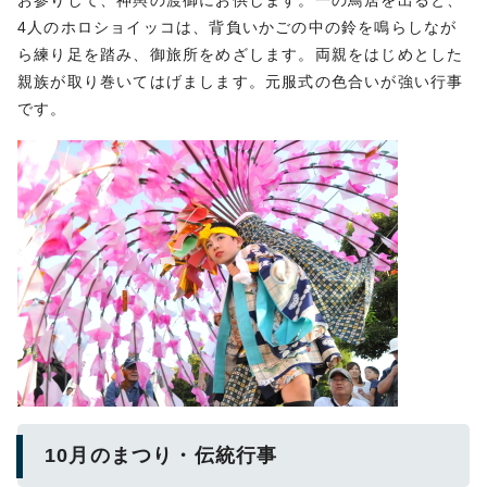
お参りして、神輿の渡御にお供します。一の鳥居を出ると、
4人のホロショイッコは、背負いかごの中の鈴を鳴らしなが
ら練り足を踏み、御旅所をめざします。両親をはじめとした
親族が取り巻いてはげまします。元服式の色合いが強い行事
です。
10月のまつり・伝統行事