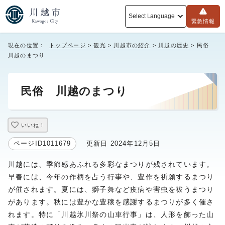
Select Language
緊急情報
現在の位置：
トップページ
>
観光
>
川越市の紹介
>
川越の歴史
> 民俗
川越のまつり
民俗 川越のまつり
いいね！
ページID1011679
更新日 2024年12月5日
川越には、季節感あふれる多彩なまつりが残されています。
早春には、今年の作柄を占う行事や、豊作を祈願するまつり
が催されます。夏には、獅子舞など疫病や害虫を祓うまつり
があります。秋には豊かな豊穣を感謝するまつりが多く催さ
れます。特に「川越氷川祭の山車行事」は、人形を飾った山