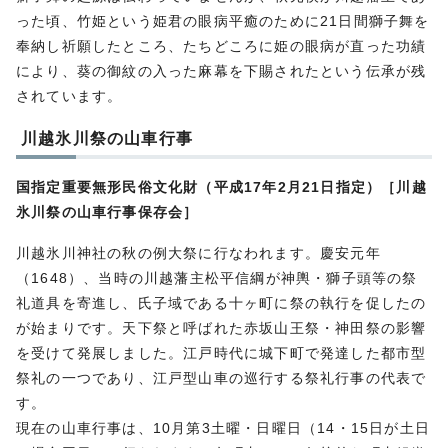
った頃、竹姫という姫君の眼病平癒のために21日間獅子舞を
奉納し祈願したところ、たちどころに姫の眼病が直った功績
により、葵の御紋の入った麻幕を下賜されたという伝承が残
されています。
川越氷川祭の山車行事
国指定重要無形民俗文化財（平成17年2月21日指定）［川越
氷川祭の山車行事保存会］
川越氷川神社の秋の例大祭に行なわれます。慶安元年
（1648）、当時の川越藩主松平信綱が神輿・獅子頭等の祭
礼道具を寄進し、氏子域である十ヶ町に祭の執行を促したの
が始まりです。天下祭と呼ばれた赤坂山王祭・神田祭の影響
を受けて発展しました。江戸時代に城下町で発達した都市型
祭礼の一つであり、江戸型山車の巡行する祭礼行事の代表で
す。
現在の山車行事は、10月第3土曜・日曜日（14・15日が土日