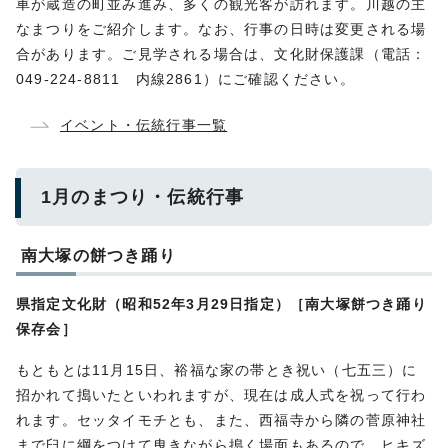
車が蔵造の町並み進み、多くの観光客が訪れます。川越の主
なまつりをご紹介します。なお、行事の日時は変更される場
合があります。ご見学される場合は、文化財保護課（電話：
049-224-8811 内線2861）にご確認ください。
イベント・伝統行事一覧
1月のまつり・伝統行事
南大塚の餅つき踊り
県指定文化財（昭和52年3月29日指定）［南大塚餅つき踊り
保存会］
もともとは11月15日、裕福な家の帯とき祝い（七五三）に
招かれて搗いたといわれますが、現在は成人式を祝って行わ
れます。セッタイモチとも、また、西福寺から隣の菅原神社
まで臼に綱をつけて曳きながら搗く場面もあるので、ヒキズ