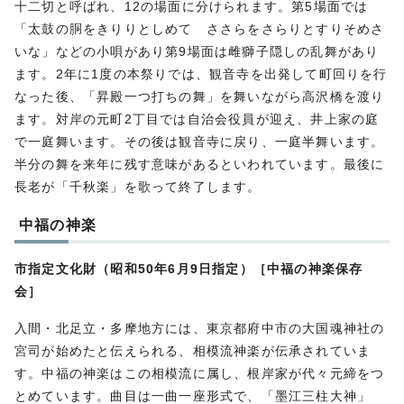
十二切と呼ばれ、12の場面に分けられます。第5場面では
「太鼓の胴をきりりとしめて ささらをさらりとすりそめさ
いな」などの小唄があり第9場面は雌獅子隠しの乱舞があり
ます。2年に1度の本祭りでは、観音寺を出発して町回りを行
なった後、「昇殿一つ打ちの舞」を舞いながら高沢橋を渡り
ます。対岸の元町2丁目では自治会役員が迎え、井上家の庭
で一庭舞います。その後は観音寺に戻り、一庭半舞います。
半分の舞を来年に残す意味があるといわれています。最後に
長老が「千秋楽」を歌って終了します。
中福の神楽
市指定文化財（昭和50年6月9日指定）［中福の神楽保存
会］
入間・北足立・多摩地方には、東京都府中市の大国魂神社の
宮司が始めたと伝えられる、相模流神楽が伝承されていま
す。中福の神楽はこの相模流に属し、根岸家が代々元締をつ
とめています。曲目は一曲一座形式で、「墨江三柱大神」