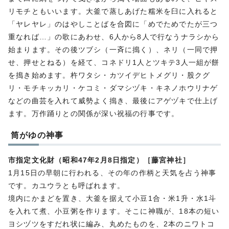
リモチともいいます。大釜で蒸しあげた糯米を臼に入れると
「ヤレヤレ」のはやしことばを合図に「めでためでたが三つ
重なれば…」の歌にあわせ、6人から8人で行なうナラシから
始まります。その後ツブシ（一斉に搗く）、ネリ（一同で押
せ、押せとねる）を経て、コネドリ1人とツキテ3人一組が餅
を搗き始めます。杵ワタシ・カツイデヒトメグリ・股クグ
リ・モチキッカリ・ケコミ・ダマシヅキ・キネノホウリナゲ
などの曲芸を入れて威勢よく搗き、最後にアゲヅキで仕上げ
ます。万作踊りとの関係が深い祝福の行事です。
筒がゆの神事
市指定文化財（昭和47年2月8日指定）［藤宮神社］
1月15日の早朝に行われる、その年の作柄と天気を占う神事
です。カユウラとも呼ばれます。
境内にかまどを置き、大釜を据えて小豆1合・米1升・水1斗
を入れて煮、小豆粥を作ります。そこに神職が、18本の短い
ヨシヅツをすだれ状に編み、丸めたものを、2本のニワトコ