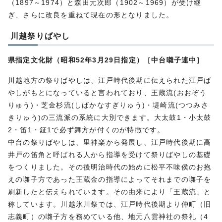
（1897～1974）と森田元次郎（1902～1969）が受け継
ぎ、さらに改良を重ねて現在の形となりました。
川越祭りばやし
県指定文化財（昭和52年3月29日指定）［中台囃子連中］
川越地方の祭りばやしは、江戸時代後期に伝えられた江戸ば
やしがもとになっていると言われており、王蔵流(おおぞう
りゅう)・芝金杉流(しばかなすぎりゅう)・堤崎流(つつみさ
きりゅう)の三流派の系統に大別できます。大太鼓1・小太鼓
2・笛1・鉦1で必ず舞方が付くのが特徴です。
中台の祭りばやしは、里神楽から発展し、江戸時代後期に高
井戸の笛角と呼ばれる人から指導を受けて祭りばやしの基礎
をつくりました。その後明治時代の始めに松平不味侯のお抱
えの囃子方であった王蔵金の指導によってそれまでの囃子を
刷新したと伝えられています。その由来により「王蔵流」と
称しています。川越氷川祭では、江戸時代後期より仲町（旧
志義町）の囃子方を務めている他、地元八雲神社の祭礼（4