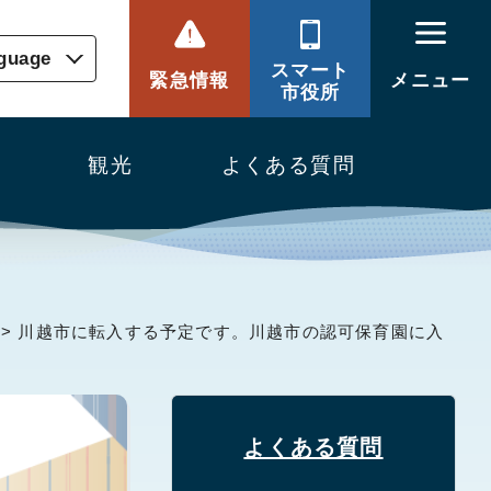
nguage
スマート
緊急情報
メニュー
市役所
観光
よくある質問
> 川越市に転入する予定です。川越市の認可保育園に入
よくある質問