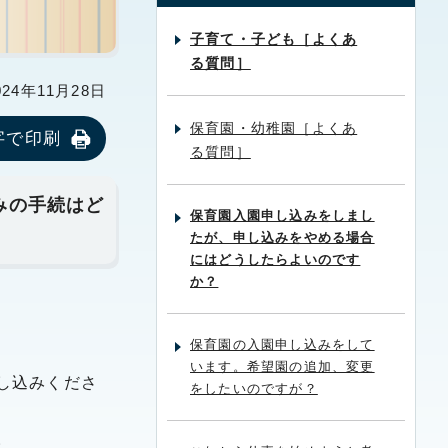
子育て・子ども［よくあ
る質問］
24年11月28日
保育園・幼稚園［よくあ
字で印刷
る質問］
みの手続はど
保育園入園申し込みをしまし
たが、申し込みをやめる場合
にはどうしたらよいのです
か？
保育園の入園申し込みをして
います。希望園の追加、変更
し込みくださ
をしたいのですが？
。