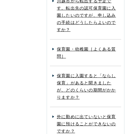
川越市から転出する予定で
す。転出先の認可保育園に入
園したいのですが、申し込み
の手続はどうしたらよいので
すか？
保育園・幼稚園［よくある質
問］
保育園に入園すると「ならし
保育」があると聞きました
が、どのくらいの期間がかか
りますか？
外に勤めに出ていないと保育
園に預けることができないの
ですか？