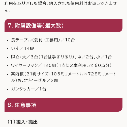
利用を取り消した場合、納入された使用料はお返しできませ
ん。
7．附属設備等（最大数）
長テーブル（受付・工芸用）／10台
いす／14脚
脚立：大／3台（1台は手すりあり）、中／2台、小／1台
ワイヤーフック／120組（1点に2本利用して60点分）
案内板（B1判サイズ：103ミリメートル×728ミリメート
ル）およびイーゼル／2組
ガンタッカー／1台
8．注意事項
（1）搬入・搬出