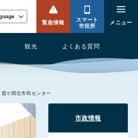
nguage
スマート
緊急情報
メニュー
市役所
観光
よくある質問
 霞ケ関北市民センター
市政情報