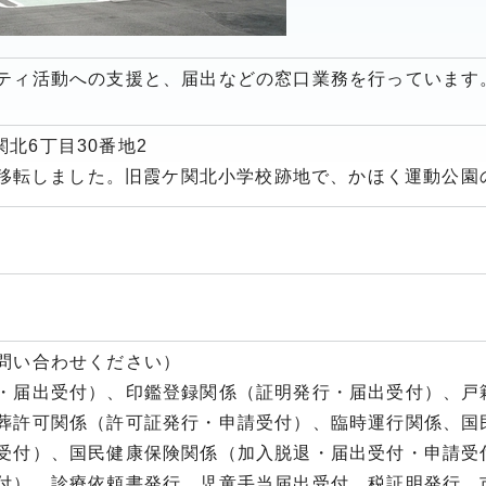
ティ活動への支援と、届出などの窓口業務を行っています
ケ関北6丁目30番地2
より移転しました。旧霞ケ関北小学校跡地で、かほく運動公園
問い合わせください）
・届出受付）、印鑑登録関係（証明発行・届出受付）、戸
葬許可関係（許可証発行・申請受付）、臨時運行関係、国
受付）、国民健康保険関係（加入脱退・届出受付・申請受
付）、診療依頼書発行、児童手当届出受付、税証明発行、