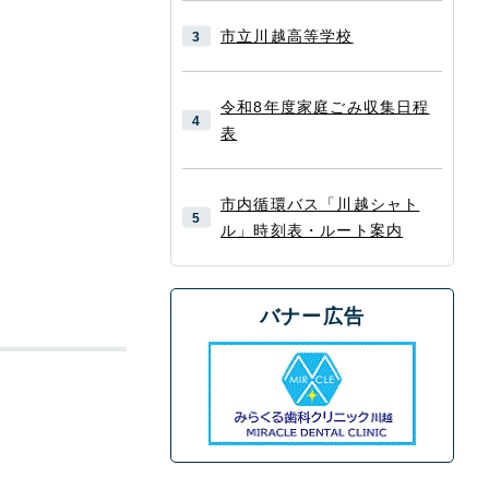
市立川越高等学校
令和8年度家庭ごみ収集日程
表
市内循環バス「川越シャト
ル」時刻表・ルート案内
バナー広告