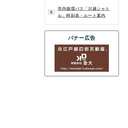
市内循環バス「川越シャト
ル」時刻表・ルート案内
バナー広告