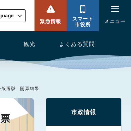
nguage
スマート
緊急情報
メニュー
市役所
観光
よくある質問
員一般選挙 開票結果
市政情報
開票