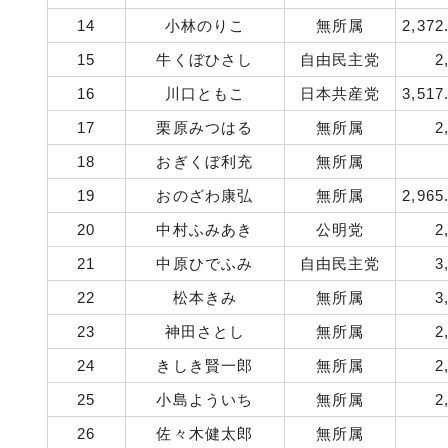
14
小林のりこ
無所属
2,372
15
牛くぼひさし
自由民主党
2
16
川口ともこ
日本共産党
3,517
17
栗原みつはる
無所属
2
18
おぎくぼ利充
無所属
19
おのざわ康弘
無所属
2,965
20
中村ふみあき
公明党
2
21
中原ひでふみ
自由民主党
3
22
松本きみ
無所属
3
23
神田さとし
無所属
2
24
きしき賢一郎
無所属
2
25
小島よういち
無所属
2
26
佐々木健太郎
無所属