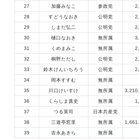
27
加藤みなこ
参政党
2
28
すどうなおき
公明党
2
29
しまだ弘二
公明党
2
30
樋口なおき
無所属
3
31
くめまみこ
無所属
2
32
桐野ただし
公明党
2
33
鈴木けんいちろう
公明党
2
34
岡本すすむ
無所属
35
川口けいすけ
無所属
3,210
36
くらしま真史
無所属
1
37
つる英司
日本共産党
38
三遊亭窓里
無所属
1,661
39
吉永あきら
無所属