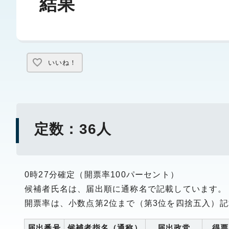
結果
いいね！
定数：36人
0時27分確定（開票率100パーセント）
候補者氏名は、届出順に通称名で記載しています。
開票率は、小数点第2位まで（第3位を四捨五入）
届出番号
候補者指名（通称）
届出政党
得票