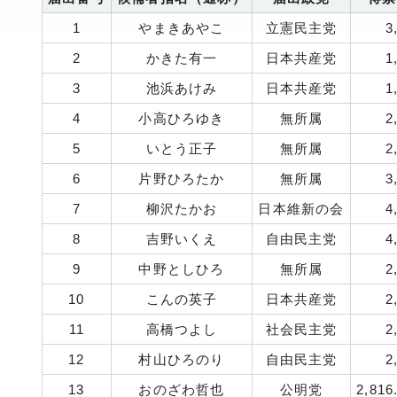
1
やまきあやこ
立憲民主党
3
2
かきた有一
日本共産党
1
3
池浜あけみ
日本共産党
1
4
小高ひろゆき
無所属
2
5
いとう正子
無所属
2
6
片野ひろたか
無所属
3
7
柳沢たかお
日本維新の会
4
8
吉野いくえ
自由民主党
4
9
中野としひろ
無所属
2
10
こんの英子
日本共産党
2
11
高橋つよし
社会民主党
2
12
村山ひろのり
自由民主党
2
13
おのざわ哲也
公明党
2,816