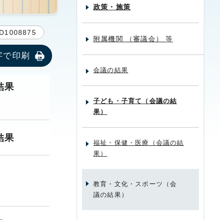
政策・施策
D1008875
附属機関 （審議会） 等
字で印刷
会議の結果
結果
子ども・子育て（会議の結
果）
結果
福祉・保健・医療（会議の結
果）
教育・文化・スポーツ（会
議の結果）