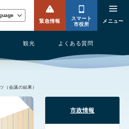
nguage
スマート
緊急情報
メニュー
市役所
観光
よくある質問
ーツ（会議の結果）
市政情報