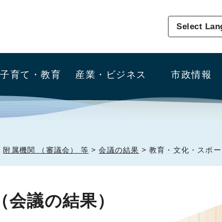
Select La
子育て・教育
産業・ビジネス
市政情報
>
附属機関 （審議会） 等
>
会議の結果
> 教育・文化・スポ
（会議の結果）