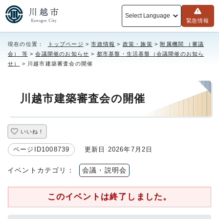
Select Language
緊急情報
現在の位置：
トップページ
>
市政情報
>
政策・施策
>
附属機関 （審議
会） 等
>
会議開催のお知らせ
>
都市基盤・生活基盤（会議開催のお知ら
せ）
> 川越市建築審査会の開催
川越市建築審査会の開催
いいね！
ページID1008739
更新日 2026年7月2日
イベントカテゴリ：
会議・説明会
このイベントは終了しました。