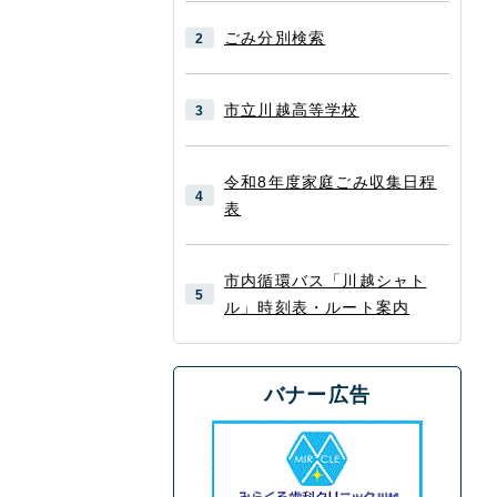
ごみ分別検索
市立川越高等学校
令和8年度家庭ごみ収集日程
表
市内循環バス「川越シャト
ル」時刻表・ルート案内
バナー広告