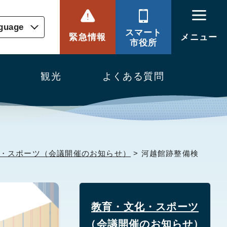
nguage
スマート
緊急情報
メニュー
市役所
観光
よくある質問
・スポーツ（会議開催のお知らせ）
> 河越館跡整備検
教育・文化・スポーツ
（会議開催のお知らせ）