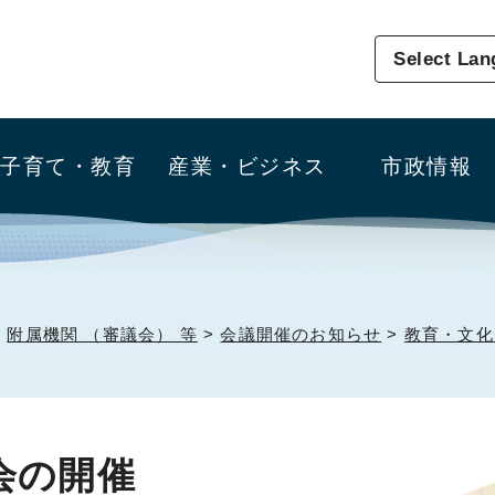
Select La
子育て・教育
産業・ビジネス
市政情報
>
附属機関 （審議会） 等
>
会議開催のお知らせ
>
教育・文化
会の開催