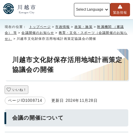
Select Language
緊急情報
現在の位置：
トップページ
>
市政情報
>
政策・施策
>
附属機関 （審議
会） 等
>
会議開催のお知らせ
>
教育・文化・スポーツ（会議開催のお知ら
せ）
> 川越市文化財保存活用地域計画策定協議会の開催
川越市文化財保存活用地域計画策定
協議会の開催
いいね！
ページID1008714
更新日 2024年11月28日
会議の開催について