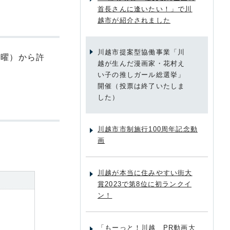
首長さんに逢いたい！」で川
越市が紹介されました
川越市提案型協働事業「川
火曜）から許
越が生んだ漫画家・花村え
い子の推しガール総選挙」
開催（投票は終了いたしま
した）
川越市市制施行100周年記念動
画
川越が本当に住みやすい街大
賞2023で第8位に初ランクイ
ン！
「もーっと！川越 PR動画大