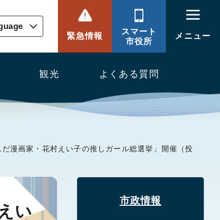
nguage
スマート
緊急情報
メニュー
市役所
観光
よくある質問
んだ漫画家・花村えい子の推しガール総選挙」開催（投
市政情報
えい