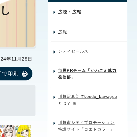
まし
広聴・広報
広報
シティセールス
24年11月28日
市民PRチーム「かわごえ魅力
字で印刷
発信部」
川越写真部 #koedo_kawagoe
とは？
川越市シティプロモーション
特設サイト「コエドカラー」