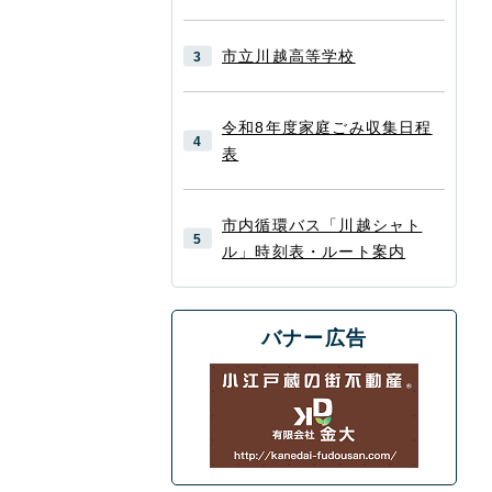
市立川越高等学校
令和8年度家庭ごみ収集日程
表
市内循環バス「川越シャト
ル」時刻表・ルート案内
バナー広告