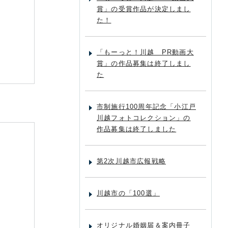
賞」の受賞作品が決定しまし
た！
「もーっと！川越 PR動画大
賞」の作品募集は終了しまし
た
市制施行100周年記念「小江戸
川越フォトコレクション」の
作品募集は終了しました
第2次川越市広報戦略
川越市の「100選」
オリジナル婚姻届＆案内冊子