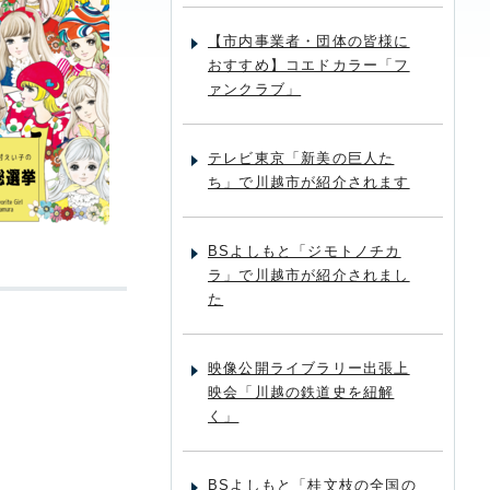
【市内事業者・団体の皆様に
おすすめ】コエドカラー「フ
ァンクラブ」
テレビ東京「新美の巨人た
ち」で川越市が紹介されます
BSよしもと「ジモトノチカ
ラ」で川越市が紹介されまし
た
映像公開ライブラリー出張上
映会「川越の鉄道史を紐解
く」
BSよしもと「桂文枝の全国の