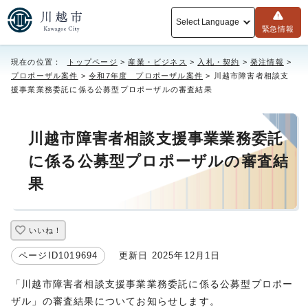
Select Language
緊急情報
現在の位置：
トップページ
>
産業・ビジネス
>
入札・契約
>
発注情報
>
プロポーザル案件
>
令和7年度 プロポーザル案件
> 川越市障害者相談支
援事業業務委託に係る公募型プロポーザルの審査結果
川越市障害者相談支援事業業務委託
に係る公募型プロポーザルの審査結
果
いいね！
ページID1019694
更新日 2025年12月1日
「川越市障害者相談支援事業業務委託に係る公募型プロポー
ザル」の審査結果についてお知らせします。