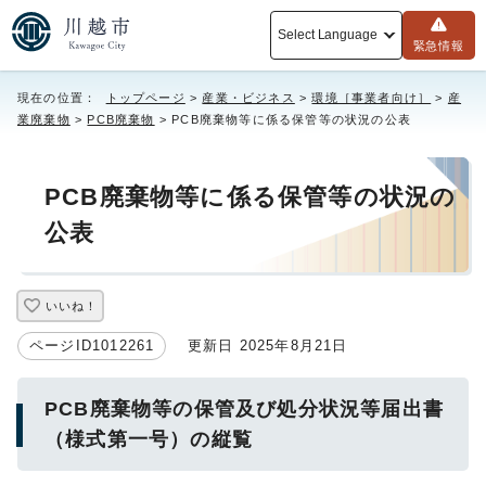
Select Language
緊急情報
現在の位置：
トップページ
>
産業・ビジネス
>
環境［事業者向け］
>
産
業廃棄物
>
PCB廃棄物
> PCB廃棄物等に係る保管等の状況の公表
PCB廃棄物等に係る保管等の状況の
公表
いいね！
ページID1012261
更新日 2025年8月21日
PCB廃棄物等の保管及び処分状況等届出書
（様式第一号）の縦覧