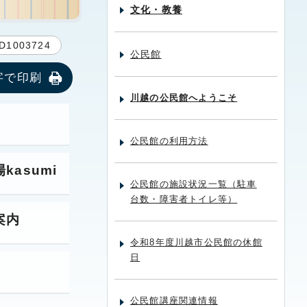
文化・教養
D1003724
公民館
字で印刷
川越の公民館へようこそ
公民館の利用方法
asumi
公民館の施設状況一覧（駐車
台数・障害者トイレ等）
案内
令和8年度川越市公民館の休館
日
公民館講座関連情報