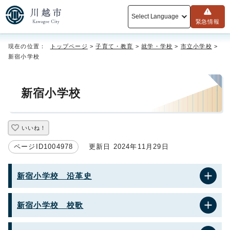
Select Language
緊急情報
現在の位置：
トップページ
>
子育て・教育
>
就学・学校
>
市立小学校
>
新宿小学校
新宿小学校
いいね！
ページID1004978
更新日 2024年11月29日
新宿小学校 沿革史
新宿小学校 校歌