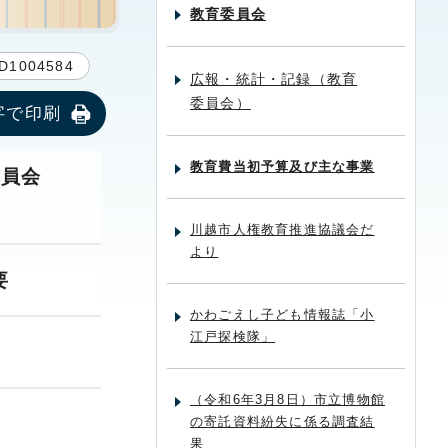
教育委員会
D1004584
広報・統計・記録（教育
委員会）
字で印刷
教育費当初予算及び主な事業
委員会
川越市人権教育推進協議会だ
より
要
かわごえし子ども情報誌「小
江戸探検隊」
（令和6年3月8日）市立博物館
の寄託資料紛失に係る調査結
果