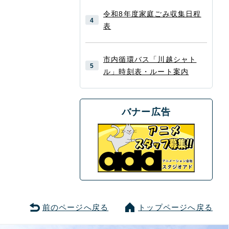
令和8年度家庭ごみ収集日程
表
市内循環バス「川越シャト
ル」時刻表・ルート案内
バナー広告
前のページへ戻る
トップページへ戻る