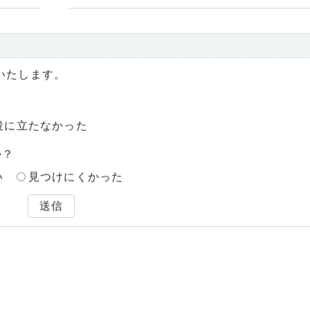
いたします。
役に立たなかった
か？
い
見つけにくかった
送信