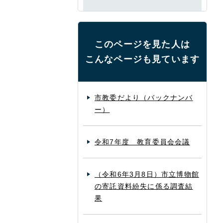
このページを見た人は
こんなページも見ています
市教委だより（バックナンバ
ー）
令和7年度 教育委員会会議
（令和6年3月8日）市立博物館
の寄託資料紛失に係る調査結
果